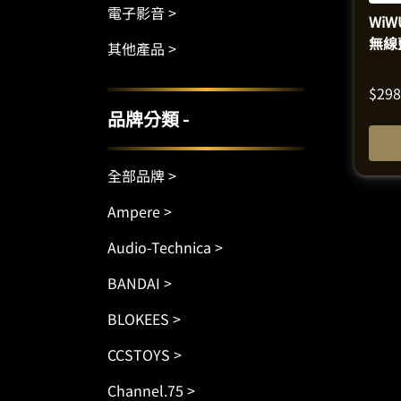
電子影音 >
Wi
無線
其他產品 >
$
298
品牌分類 -
全部品牌 >
Ampere >
Audio-Technica >
BANDAI >
BLOKEES >
CCSTOYS >
Channel.75 >