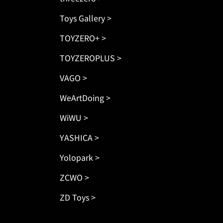
Toys Gallery >
TOYZERO+ >
TOYZEROPLUS >
VAGO >
WeArtDoing >
WiWU >
YASHICA >
Yolopark >
ZCWO >
ZD Toys >