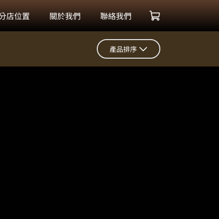
分店位置
關於我們
聯絡我們
產品排序