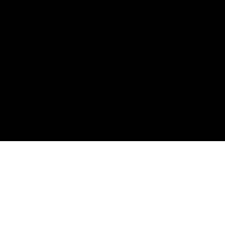
常見問題
條款及細則
私隱及安全