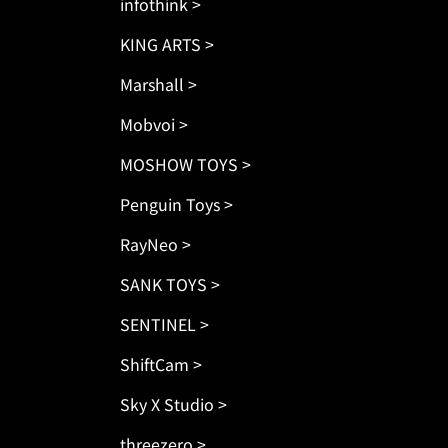
infothink >
KING ARTS >
Marshall >
Mobvoi >
MOSHOW TOYS >
Penguin Toys >
RayNeo >
SANK TOYS >
SENTINEL >
ShiftCam >
Sky X Studio >
threezero >