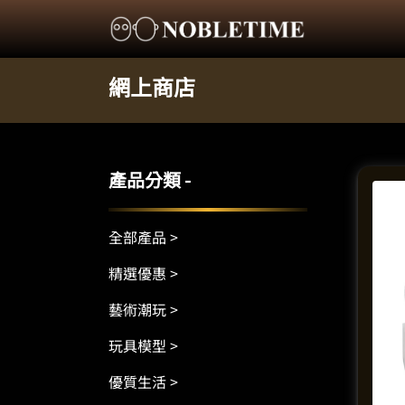
網上商店
產品分類 -
全部產品 >
精選優惠 >
藝術潮玩 >
玩具模型 >
優質生活 >