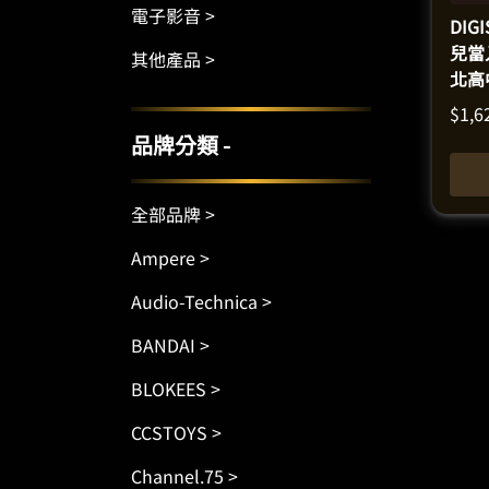
電子影音 >
DIG
兒當入
其他產品 >
北高
｜人
$
1,6
米）
品牌分類 -
全部品牌 >
Ampere >
Audio-Technica >
BANDAI >
BLOKEES >
CCSTOYS >
Channel.75 >