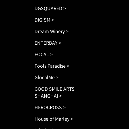
DGSQUARED >
DIGISM >
Dream Winery >
ENTERBAY >
FOCAL >
Fools Paradise >
GlocalMe >
GOOD SMILE ARTS
SHANGHAI >
HEROCROSS >
House of Marley >