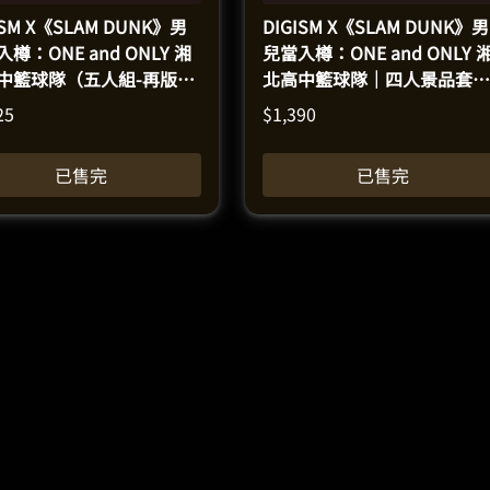
ISM X《SLAM DUNK》男
DIGISM X《SLAM DUNK》男
樽：ONE and ONLY 湘
兒當入樽：ONE and ONLY 
中籃球隊（五人組-再版）
北高中籃球隊｜四人景品套裝
偶模型套裝（高14.6-17釐
（高約15-16.5釐米）
25
$
1,390
已售完
已售完