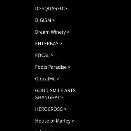
DGSQUARED >
DIGISM >
Dream Winery >
ENTERBAY >
FOCAL >
Fools Paradise >
GlocalMe >
GOOD SMILE ARTS
SHANGHAI >
HEROCROSS >
House of Marley >