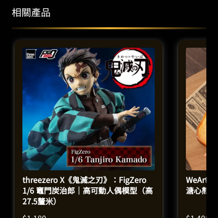
相關產品
threezero X《鬼滅之刃》：FigZero
WeArtD
1/6 竈門炭治郎｜高可動人偶模型（高
溏心煎蛋
27.5釐米）