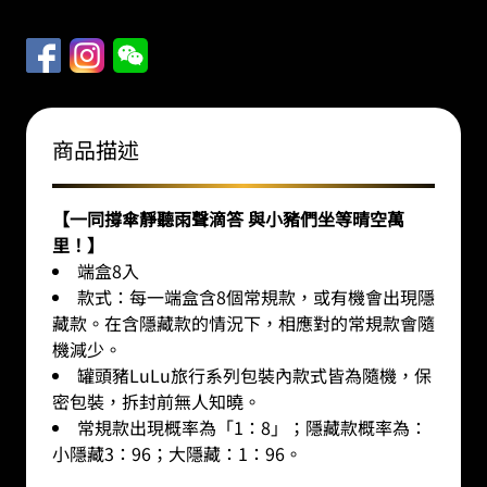
商品描述
【一同撐傘靜聽雨聲滴答 與小豬們坐等晴空萬
里！
】
端盒8入
款式：每一端盒含8個常規款，或有機會出現隱
藏款。在含隱藏款的情況下，相應對的常規款會隨
機減少。
罐頭豬LuLu旅行系列包裝內款式皆為隨機，保
密包裝，拆封前無人知曉。
常規款出現概率為「1：8」；隱藏款概率為：
小隱藏3：96；大隱藏：1：96。