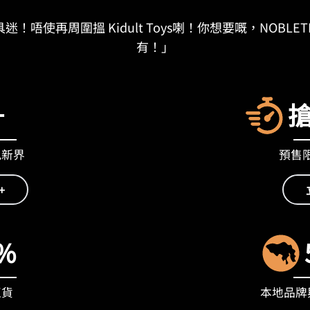
迷！唔使再周圍搵 Kidult Toys喇！你想要嘅，NOBLET
有！」
+
九新界
預售限量
+
%
正貨
本地品牌與