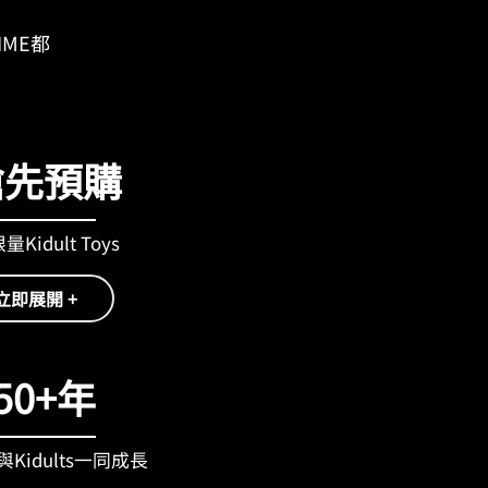
IME都
搶先預購
Kidult Toys
立即展開 +
50+年
Kidults一同成長