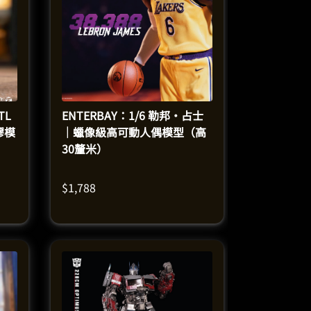
TL
ENTERBAY：1/6 勒邦·占士
膠模
｜蠟像級高可動人偶模型（高
30釐米）
$
1,788