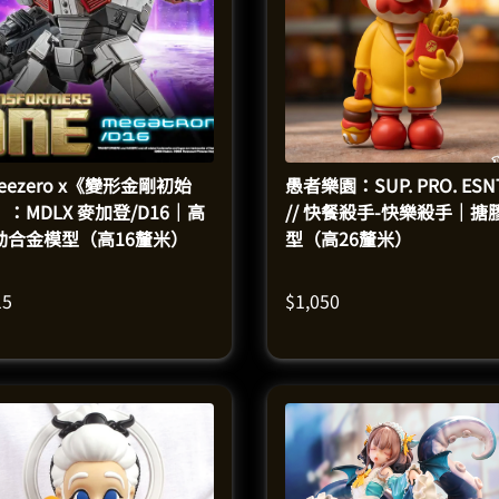
reezero x《變形金剛初始
愚者樂園：SUP. PRO. ESN
：MDLX 麥加登/D16｜高
// 快餐殺手-快樂殺手｜搪
動合金模型（高16釐米）
型（高26釐米）
15
$
1,050