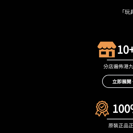
「玩具
10
分店遍佈港
立即展開 
100
原裝正品