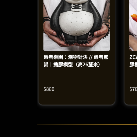
愚者樂園：潮物對決 // 愚者熊
ZC
貓｜搪膠模型（高26釐米）
膠
$
880
$
7