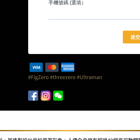
#FigZero
#threezero
#Ultraman
型，其造型設計忠於原著形象。人偶全身擁有超過40個高可動關