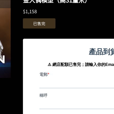
$
1,158
已售完