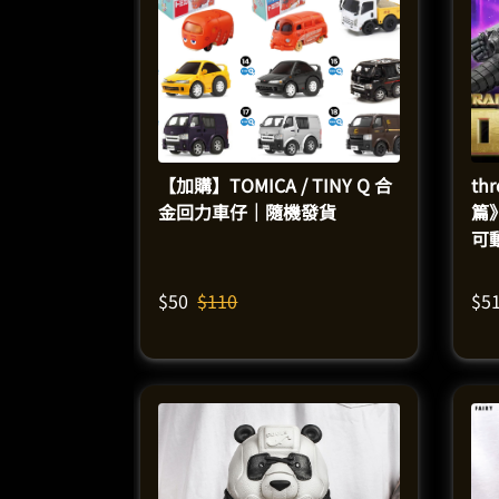
【加購】TOMICA / TINY Q 合
th
金回力車仔｜隨機發貨
篇》
可
$
50
$
110
$
5