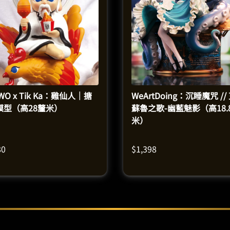
WO x Tik Ka：雞仙人｜搪
WeArtDoing：沉睡魔咒 //
模型（高28釐米）
蘇魯之歌-幽藍魅影（高18.
米）
80
$
1,398