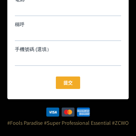
#Fools Paradise
#Super Professional Essential
#ZCWO