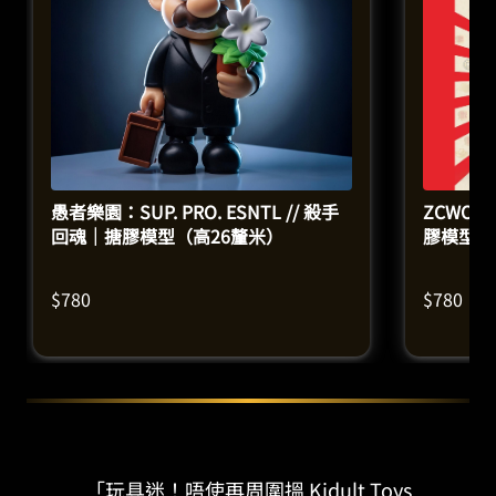
愚者樂園：SUP. PRO. ESNTL // 殺手
ZCWO 
回魂｜搪膠模型（高26釐米）
膠模型（
$
780
$
780
「玩具迷！唔使再周圍搵 Kidult Toys