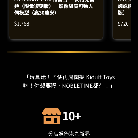
迪（限量復刻版）｜蠟像級高可動人
蜘蛛俠共
偶模型（高30釐米）
版）｜高
$
1,788
$
720
「玩具迷！唔使再周圍搵 Kidult Toys
喇！你想要嘅，NOBLETIME都有！」
10+
分店遍佈港九新界