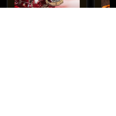
threezero X《漫威：無限傳奇》：
WeArtD
DLX 鋼鐵俠Mark 44-反浩克裝甲(戰損
飄香麻辣
版)｜高可動合金模型（高30釐米）
$
2,550
$
1,590
搶先訂購
優質生活
瀏覽更多