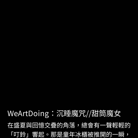
WeArtDoing：沉睡魔咒//甜筒魔女
在盛夏與回憶交疊的角落，總會有一聲輕輕的
「叮鈴」響起。那是童年冰櫃被推開的一瞬，