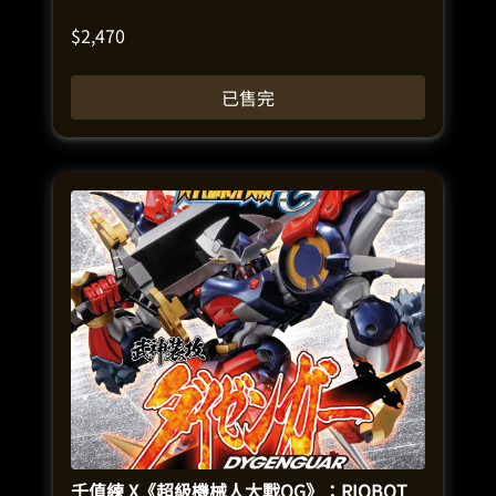
$
2,470
已售完
千值練 X《超級機械人大戰OG》：RIOBOT