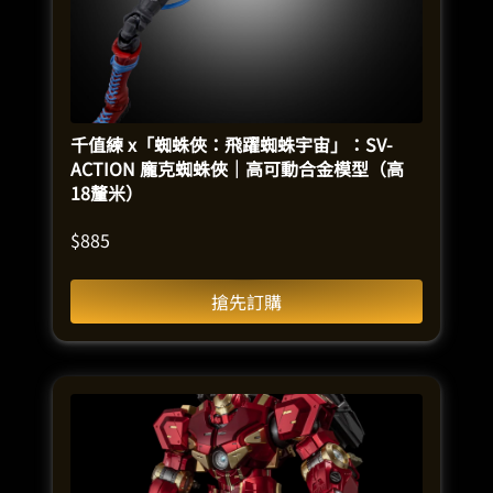
千值練 x「蜘蛛俠：飛躍蜘蛛宇宙」：SV-
ACTION 龐克蜘蛛俠｜高可動合金模型（高
18釐米）
$
885
搶先訂購