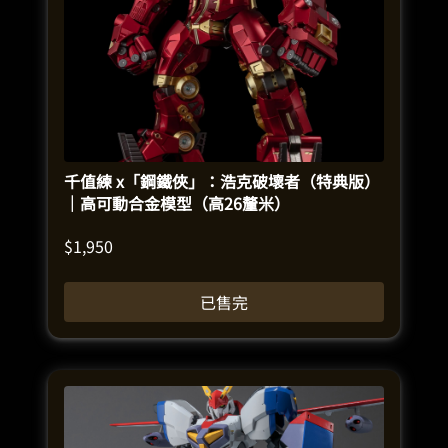
千值練 x「鋼鐵俠」：浩克破壞者（特典版）
｜高可動合金模型（高26釐米）
$
1,950
已售完