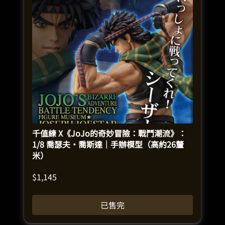
千值練 X《JoJo的奇妙冒險：戰鬥潮流》：
1/8 喬瑟夫·喬斯達｜手辦模型（高約26釐
米）
$
1,145
已售完