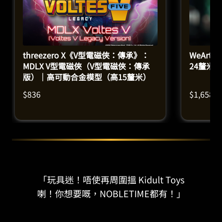
threezero X《V型電磁俠：傳承》：
WeArt
MDLX V型電磁俠（V型電磁俠：傳承
24釐米）
版）｜高可動合金模型（高15釐米）
$
836
$
1,658
「玩具迷！唔使再周圍搵 Kidult Toys
喇！你想要嘅，NOBLETIME都有！」