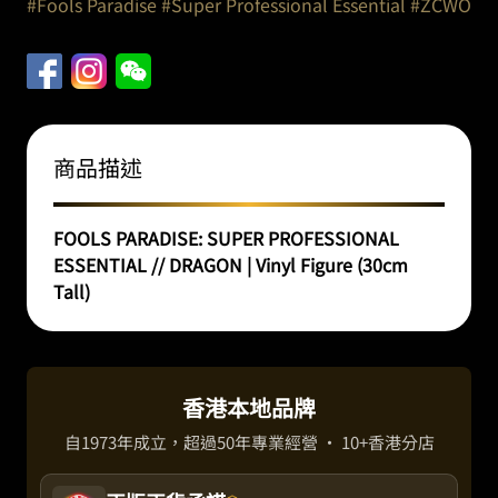
#Fools Paradise
#Super Professional Essential
#ZCWO
商品描述
FOOLS PARADISE: SUPER PROFESSIONAL
ESSENTIAL // DRAGON | Vinyl Figure (30cm
Tall)
香港本地品牌
自1973年成立，超過50年專業經營 · 10+香港分店