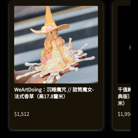
WeArtDoing：沉睡魔咒 // 甜筒魔女-
千值練 
法式香草（高17.8釐米）
典版）｜
米）
$
1,512
$
1,950