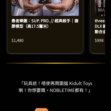
愚者樂園：SUP. PRO. // 經典殺手｜搪
three
膠模型（高17.5釐米）
DLX 鋼
動合金模
$
1,480
$
998
「玩具迷！唔使再周圍搵 Kidult Toys
喇！你想要嘅，NOBLETIME都有！」