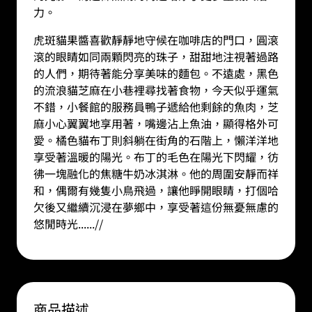
力。
虎斑貓果醬喜歡靜靜地守候在咖啡店的門口，圓滾
滾的眼睛如同兩顆閃亮的珠子，甜甜地注視著過路
的人們，期待著能分享美味的麵包。不遠處，黑色
的流浪貓芝麻在小巷裡尋找著食物，今天似乎運氣
不錯，小餐館的服務員鴨子遞給他剩餘的魚肉，芝
麻小心翼翼地享用著，嘴邊沾上魚油，顯得格外可
愛。橘色貓布丁則斜躺在街角的石階上，懶洋洋地
享受著溫暖的陽光。布丁的毛色在陽光下閃耀，彷
彿一塊融化的焦糖牛奶冰淇淋。他的周圍安靜而祥
和，偶爾有幾隻小鳥飛過，讓他睜開眼睛，打個哈
欠後又繼續沉浸在夢鄉中，享受著這份無憂無慮的
悠閒時光
......//
商品描述