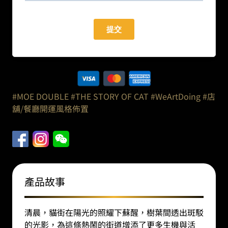
#MOE DOUBLE
#THE STORY OF CAT
#WeArtDoing
#店
舖/餐廳開運風格佈置
產品故事
清晨，貓街在陽光的照耀下蘇醒，樹葉間透出斑駁
的光影，為這條熱鬧的街道增添了更多生機與活