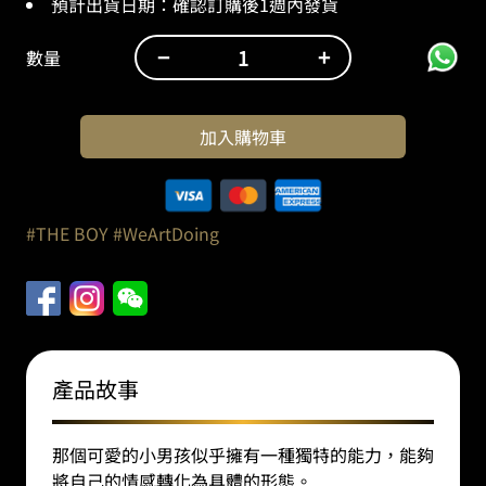
預計出貨日期：確認訂購後1週內發貨
−
+
數量
WeArtDoing：
The
Boy
加入購物車
幻
童
//
燭
#THE BOY
#WeArtDoing
焰
（高
14
釐
米）
數
產品故事
量
那個可愛的小男孩似乎擁有一種獨特的能力，能夠
將自己的情感轉化為具體的形態。