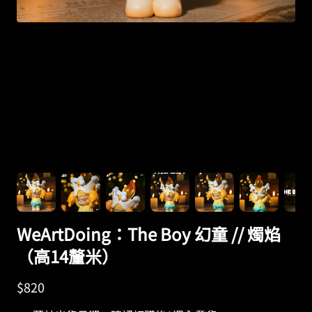
WeArtDoing：The Boy 幻童 // 燭焰
（高14釐米）
$
820