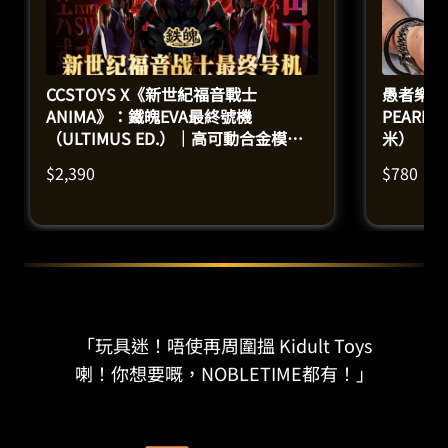
CCSTOYS X《新世紀福音戰士
愚者樂園：S
ANIMA》：鐵魄EVA最終號機
PEARL
（ULTIMUS ED.）｜高可動合金模型
米）
（高29釐米）
$
2,390
$
780
「玩具迷！唔使再周圍搵 Kidult Toys
喇！你想要嘅，NOBLETIME都有！」