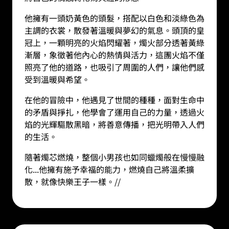
他擁有一頭奶黃色的頭髮，搭配以白色和淡綠色為
主調的衣裳，散發著溫暖與夢幻的氣息。頭頂的皇
冠上，一顆明亮的火焰閃耀著，燭火部分透著黃綠
漸層，象徵著他內心的熱情與活力，這團火焰不僅
照亮了他的道路，也吸引了周圍的人們，讓他們感
受到溫暖與希望。
在他的冒險中，他遇見了世間的種種，面對生命中
的矛盾與掙扎，他學會了運用自己的力量，透過火
焰的光輝驅散黑暗，將善意傳播，把光明帶入人們
的生活。
隨著燭芯燃燒，整個小男孩也如同蠟燭般在慢慢融
化
...
他擁有施予幸福的能力，燃燒自己將溫柔擴
散，就像快樂王子一樣。
//