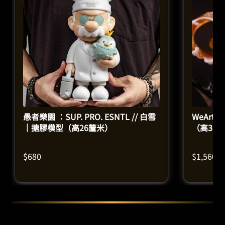
愚者樂園 ：SUP. PRO. ESNTL // 白雪
WeArtD
｜搪膠模型（高26釐米）
（高31.
$
680
$
1,560