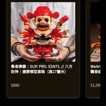
愚者樂園：SUP. PRO. ESNTL // 八方
WeArtD
財神｜搪膠模型套裝（高27釐米）
飄香麻辣
$
880
$
1,590