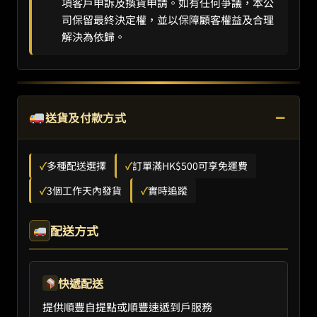
項客戶申訴及換貨申請。如有任何爭議，本公
司保留最終決定權，並以保障顧客權益及合理
解決為依歸。
−
送貨及付款方式
✓
多種配送選擇
✓
訂單滿HK$500可享免運費
✓
3個工作天內發貨
✓
實時追蹤
配送方式
快遞配送
提供順豐自提點或順豐速遞到戶服務