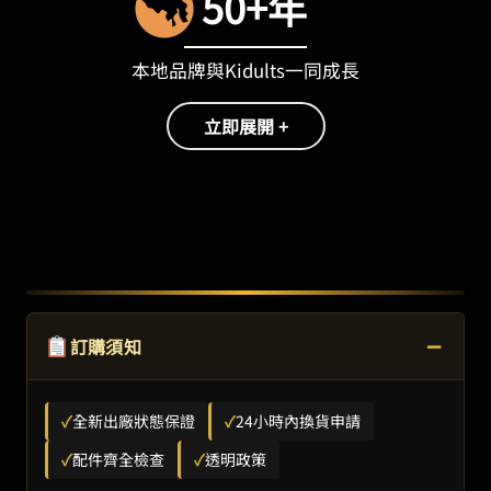
50+年
本地品牌與Kidults一同成長
立即展開 +
−
訂購須知
✓
全新出廠狀態保證
✓
24小時內換貨申請
✓
配件齊全檢查
✓
透明政策