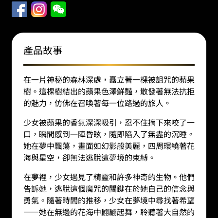
薇
織
夢
（高
產品故事
15.7
釐
在一片神秘的森林深處，矗立著一棵被詛咒的蘋果
米）
樹。這棵樹結出的蘋果色澤鮮豔，散發著無法抗拒
數
的魅力，仿佛在召喚著每一位路過的旅人。
量
少女被蘋果的香氣深深吸引，忍不住摘下來咬了一
口，瞬間感到一陣昏眩，隨即陷入了無盡的沉睡。
她在夢中飄蕩，畫面如幻影般美麗，四周環繞著花
海與星空，卻無法逃脫這夢境的束縛。
在夢裡，少女遇見了精靈和許多神奇的生物。他們
告訴她，逃脫這個魔咒的關鍵在於她自己的信念與
勇氣。隨著時間的推移，少女在夢境中尋找著希望
——她在無邊的花海中翩翩起舞，聆聽著大自然的