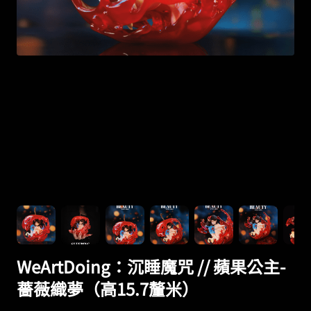
WeArtDoing：沉睡魔咒 // 蘋果公主-
薔薇織夢（高15.7釐米）