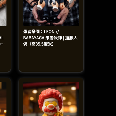
愚者樂園：LEON //
AL
BABAYAGA 愚者殺神 | 搪膠人
0釐
偶（高35.5釐米）