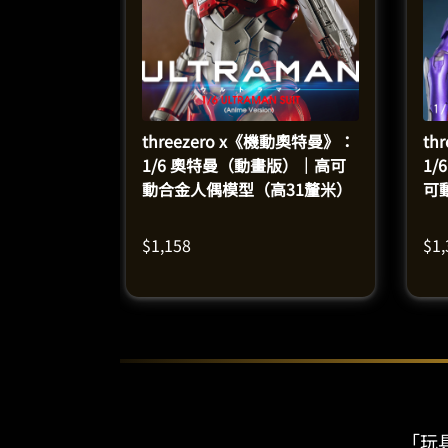
threezero x《機動奧特曼》：
th
1/6 奧特曼（動畫版）｜高可
1
動合金人偶模型（高31釐米）
可
米
$
1,158
$
1
「玩具