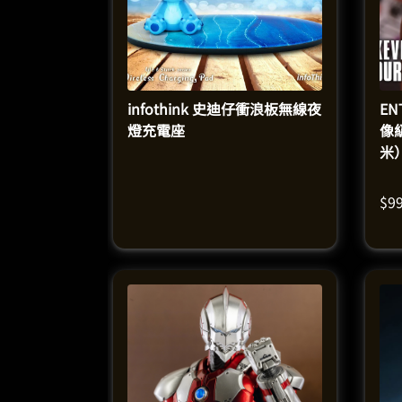
infothink 史迪仔衝浪板無線夜
EN
燈充電座
像
米
$
9