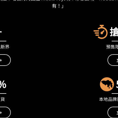
有！」
+
九新界
預售限量
+
%
正貨
本地品牌與
+