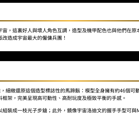
迪
文
｜
高
宇宙，這裏好人與壞人角色互調，造型及機甲配色也與他們在原
可
派改造成宇宙最大的僱傭兵團！
動
合
金
模
型
（高
18
雕，細緻還原這個造型標誌性的馬蹄鬍：模型全身擁有約46個可
釐
料框架，完美呈現高可動性、高耐玩度及極致平衡的手感。
米）
數
組裝成一枝光子步鎗；此外，鏡像宇宙洛迪文的握手手型可與MD
量