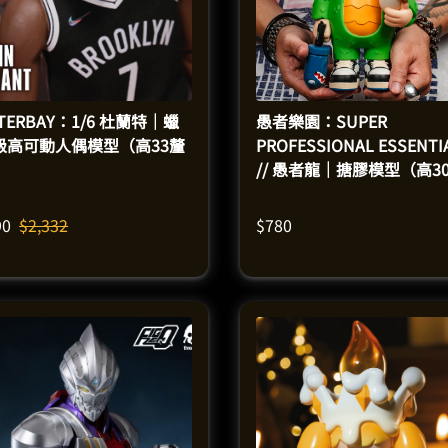
TERBAY：1/6 杜蘭特｜蠟
愚者樂園：SUPER
級高可動人偶模型（高33釐
PROFESSIONAL ESSENTI
）
// 愚者龍｜搪膠模型（高3
米）
90
$
2,332
$
780