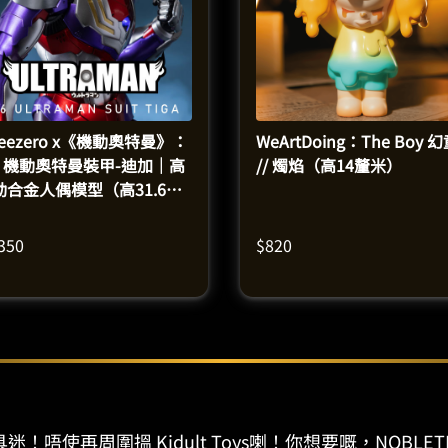
reezero x《機動奧特曼》：
WeArtDoing：The Boy 
/6 機動奧特曼裝甲-迪加｜高
// 燭焰（高14釐米）
動合金人偶模型（高31.6釐
）
,350
$
820
迷！唔使再周圍搵 Kidult Toys喇！你想要嘅，NOBLET