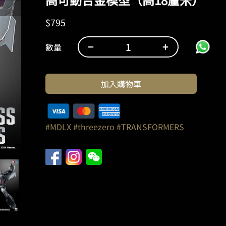
$
795
−
+
數量
threezero
x《變
形
加入購物車
金
剛：
鏡
像
#MDLX
#threezero
#TRANSFORMERS
宇
宙》：
MDLX
鏡
像
宇
宙
洛