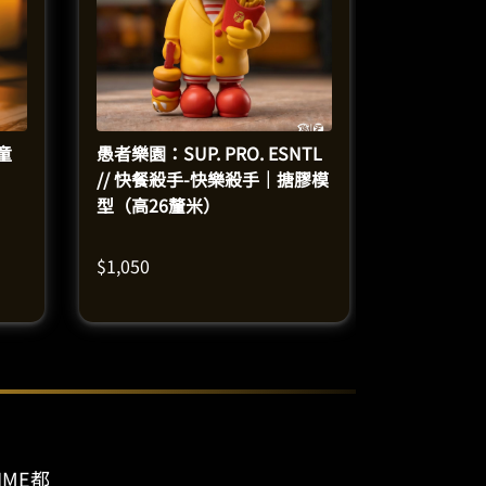
幻童
愚者樂園：SUP. PRO. ESNTL
// 快餐殺手-快樂殺手｜搪膠模
型（高26釐米）
$
1,050
IME都