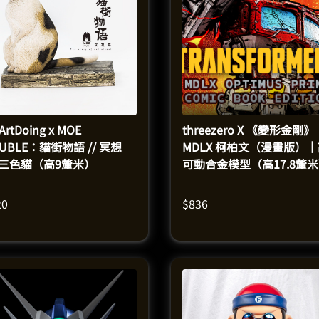
ArtDoing x MOE
threezero X 《變形金剛》
UBLE：貓街物語 // 冥想
MDLX 柯柏文（漫畫版）
-三色貓（高9釐米）
可動合金模型（高17.8釐
20
$
836