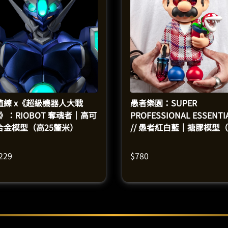
值練 x《超級機器人大戰
愚者樂園：SUPER
G》：RIOBOT 奪魂者｜高可
PROFESSIONAL ESSENTI
合金模型（高25釐米）
// 愚者紅白藍｜搪膠模型
26釐米）
,229
$
780