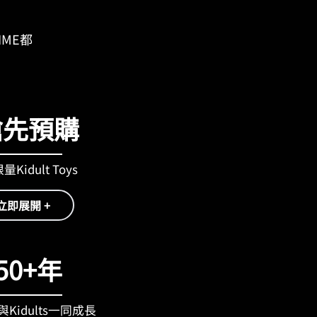
IME都
搶先預購
Kidult Toys
立即展開 +
50+年
Kidults一同成長