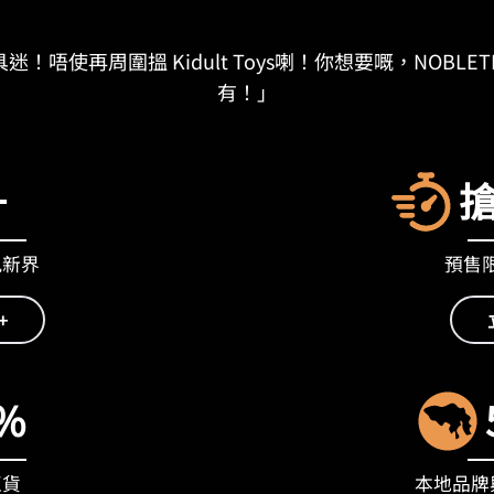
迷！唔使再周圍搵 Kidult Toys喇！你想要嘅，NOBLET
有！」
+
九新界
預售限量
+
%
正貨
本地品牌與