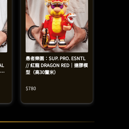
愚者樂園：SUP. PRO. ESNTL
AL
// 紅龍 DRAGON RED｜搪膠模
（高
型（高30釐米）
$
780