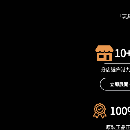
「玩具
10
分店遍佈港
立即展開 
100
原裝正品