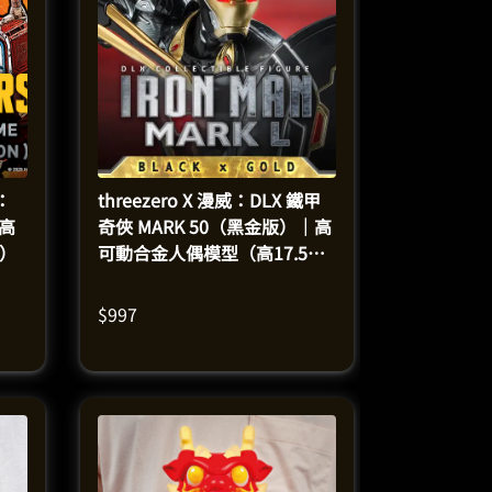
：
threezero X 漫威：DLX 鐵甲
｜高
奇俠 MARK 50（黑金版）｜高
米）
可動合金人偶模型（高17.5釐
米）
$
997