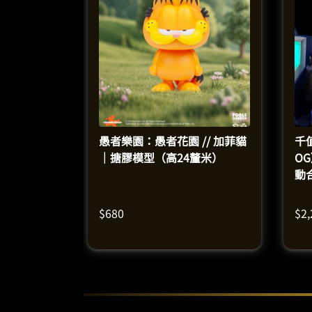
愚者樂園：愚者花園 // 加菲貓
千
｜搪膠模型（高24釐米）
O
動
$
680
$
2