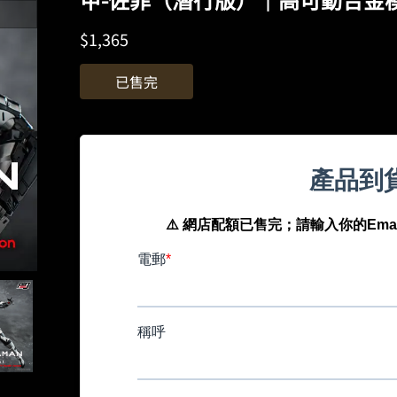
$
1,365
已售完