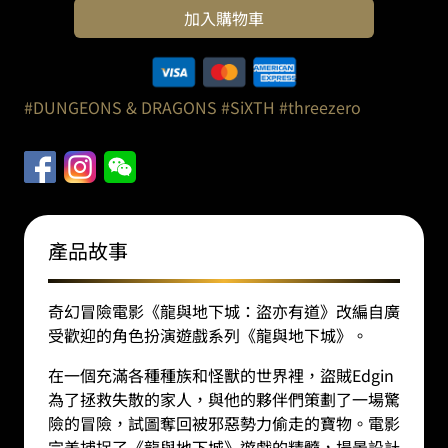
與
加入購物車
地
下
城：
盜
#DUNGEONS & DRAGONS
#SiXTH
#threezero
亦
有
道》：
SiXTH
1/6
埃
產品故事
德
金
奇幻冒險電影《龍與地下城：盜亦有道》改編自廣
·
受歡迎的角色扮演遊戲系列《龍與地下城》。
達
維
在一個充滿各種種族和怪獸的世界裡，盜賊Edgin
斯
為了拯救失散的家人，與他的夥伴們策劃了一場驚
｜
險的冒險，試圖奪回被邪惡勢力偷走的寶物。電影
高
完美捕捉了《龍與地下城》遊戲的精髓，場景設計