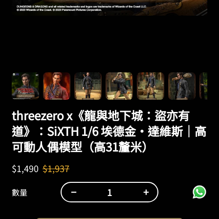
threezero x《龍與地下城：盜亦有
道》：SiXTH 1/6 埃德金·達維斯｜高
可動人偶模型（高31釐米）
$
1,490
$
1,937
−
+
數量
threezero
x《龍