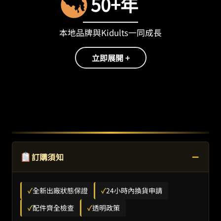
50+年
本地品牌與Kidults一同成長
立即展開 +
−
訂購須知
✓
全新出廠狀態保證
✓
24小時內換貨申請
✓
配件齊全檢查
✓
透明政策