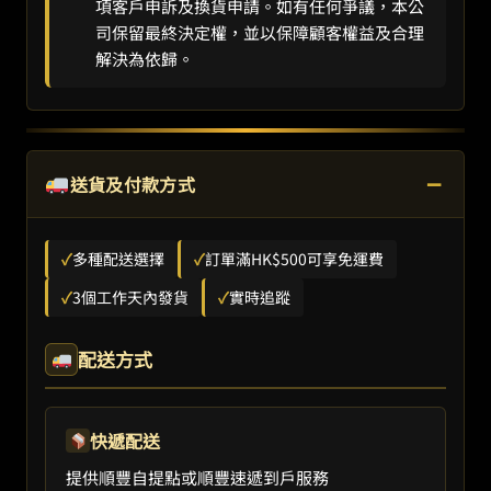
項客戶申訴及換貨申請。如有任何爭議，本公
司保留最終決定權，並以保障顧客權益及合理
解決為依歸。
−
送貨及付款方式
✓
多種配送選擇
✓
訂單滿HK$500可享免運費
✓
3個工作天內發貨
✓
實時追蹤
配送方式
快遞配送
提供順豐自提點或順豐速遞到戶服務