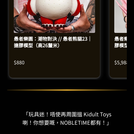
愚者樂園：潮物對決 // 愚者熊貓23｜
愚者樂園：
搪膠模型（高26釐米）
膠模型（
$
880
$
5,988
「玩具迷！唔使再周圍搵 Kidult Toys
喇！你想要嘅，NOBLETIME都有！」