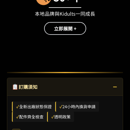
本地品牌與Kidults一同成長
立即展開 +
−
訂購須知
✓
全新出廠狀態保證
✓
24小時內換貨申請
✓
配件齊全檢查
✓
透明政策