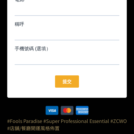
#Fools Paradise
#Super Professional Essential
#ZCWO
#店舖/餐廳開運風格佈置