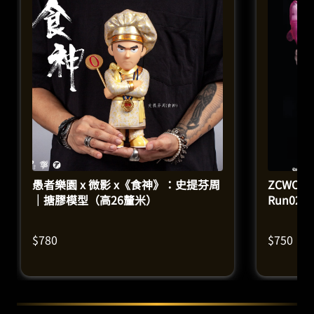
愚者樂園 x 微影 x《食神》：史提芬周
ZCWO X
｜搪膠模型（高26釐米）
Run0
$
780
$
750
$
1