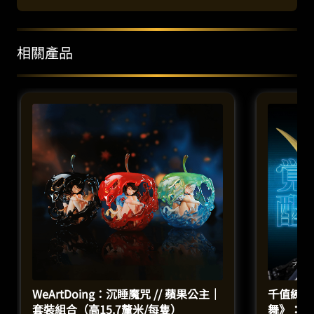
相關產品
WeArtDoing：沉睡魔咒 // 蘋果公主｜
千值練 x
套裝組合（高15.7釐米/每隻）
舞》：R