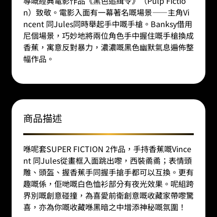
導嘅經典電影作品《黑色追緝令》（Pulp Fictio
n）致敬。電影入面有一幕著名嘅場景——主角Vi
ncent 同Jules同時舉起手中嘅手槍。Banksy借用
尼個場景，巧妙地將兩位角色手中握住嘅手槍換成
香蕉，寓意反對暴力，濃濃嘅黑色幽默氣息遍佈整
幅作品。
商品描述
喺呢套SUPER FICTION 2作品，手持香蕉嘅Vince
nt 同Jules從畫框入面跳出嚟，西裝矞矞；表情頭
雕、頭盔、握香蕉手同握手搶手都可以互換。更有
趣嘅係，佢哋嘅白色恤衫部分有夜光效果。呢組跨
界別嘅創意碰撞，為喜愛前衛創意嘅收藏家帶嚟驚
喜，亦為你嘅收藏喺黑暗之中增添神秘嘅氛圍！