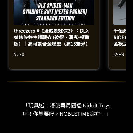
threezero X《漫威蜘蛛俠2》：DLX
千值練 
蜘蛛俠共生體戰衣 (彼得·派克-標準
RIOB
版）｜高可動合金模型（高15釐米）
金模型（
$
720
$
999
「玩具迷！唔使再周圍搵 Kidult Toys
喇！你想要嘅，NOBLETIME都有！」