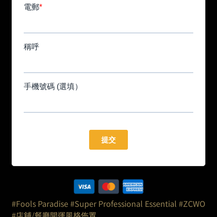
#Fools Paradise
#Super Professional Essential
#ZCWO
#店舖/餐廳開運風格佈置