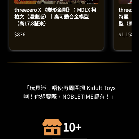
threezero X 《變形金剛》：MDLX 柯
threez
柏文（漫畫版）｜高可動合金模型
特曼（動
（高17.8釐米）
型（高3
$
836
$
1,158
「玩具迷！唔使再周圍搵 Kidult Toys
喇！你想要嘅，NOBLETIME都有！」
10+