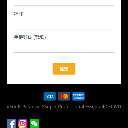
#Fools Paradise
#Super Professional Essential
#ZCWO