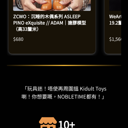
ZCWO：沉睡的木偶系列 ASLEEP
WeArtD
PINO eXquisite // ADAM｜搪膠模型
19.2釐
（高33釐米）
$
680
$
1,560
「玩具迷！唔使再周圍搵 Kidult Toys
喇！你想要嘅，NOBLETIME都有！」
10+