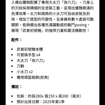
人偶右腰側配備了專用大太刀「孫六刀」，刀身上
的刃紋採用精細的全塗裝工藝，呈現出優雅飽滿的
色澤效果。太刀和兩肩的小太刀可自由安裝及拆
除，增加了造型的可變性。全身擁有數十處高可動
關節，能夠擺出各種充滿躍動感的戰鬥posing，
展現「武者初號機」的強悍力量和靈活機動性！
配件：
武者初號機本體
可替換手型 x4
大太刀「孫六刀」
刀鞘
小太刀 x2
備用頭盔裝飾(前角)
備註：
包裝：約長280x 寬150 x 高280（毫米）
預計出貨日期：2025年第1季