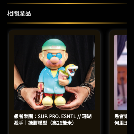
相關產品
愚者樂園：SUP. PRO. ESNTL // 珊瑚
愚者樂園：L
殺手｜搪膠模型（高26釐米）
何里玉｜