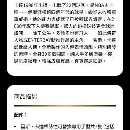
卡達1998年出道，出戰了22個球季，是NBA史上
唯一一個職涯橫跨四個年代的球星，縱從未收穫冠
軍戒指，他的能力與成就早已被籃球界肯定；在2
000年取下入樽賽冠軍，驚人的跳投球技更令球迷
讚嘆——除了公牛，多倫多也有飛人——如此傳奇
人物成ENTERBAY新推作品的主角——雲斯·卡達
蠟像級人偶，全新製作的入樽表情頭雕、特別研發
的素體、全身30多個關節，純人手多層塗裝，突
顯肌膚紋理，增強皮膚質感，真實還原細節。
商品描述
配件：
雲斯·卡達標誌性可替換專用手型共7隻 (包括