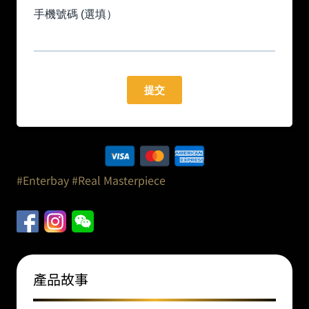
#Enterbay
#Real Masterpiece
產品故事