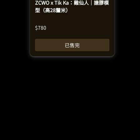
ZCWO x Tik Ka：雞仙人｜搪膠模
型（高28釐米）
$
780
已售完