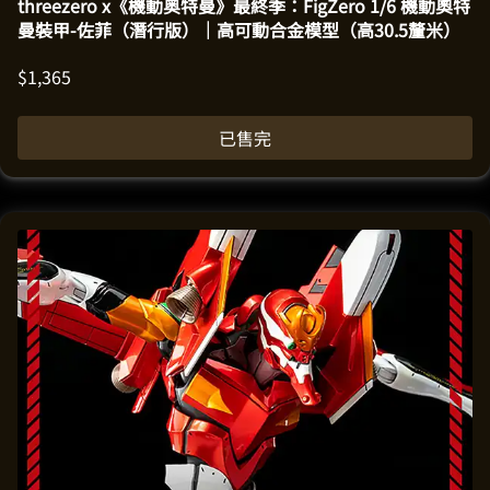
threezero x《機動奥特曼》最終季：FigZero 1/6 機動奧特
曼裝甲-佐菲（潛行版）｜高可動合金模型（高30.5釐米）
$
1,365
已售完