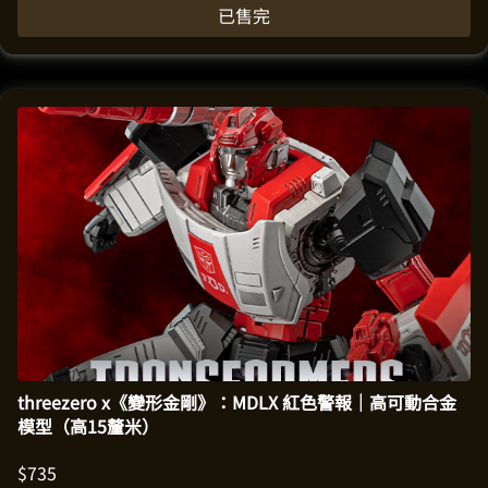
已售完
threezero x《變形金剛》：MDLX 紅色警報｜高可動合金
模型（高15釐米）
$
735