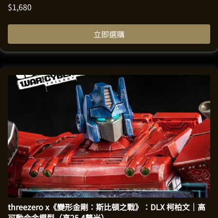
$
1,680
立即選購
threezero x《變形金剛：斯比頓之戰》：DLX 柯柏文｜高
可動合金模型（高25.4釐米）