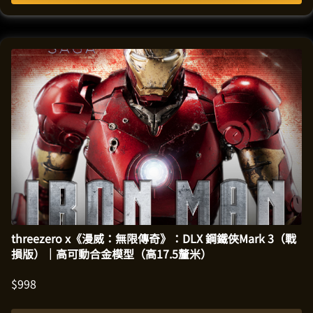
threezero x《漫威：無限傳奇》：DLX 鋼鐵俠Mark 3（戰
損版）｜高可動合金模型（高17.5釐米）
$
998