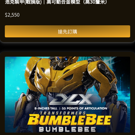
浩克裝甲(戰損版)｜高可動合金模型（高30釐米）
$
2,550
搶先訂購