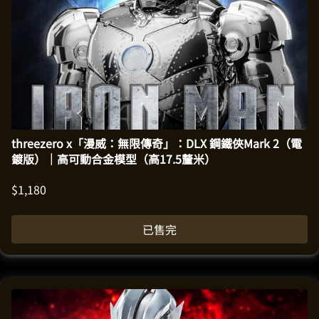
threezero x「漫威：無限傳奇」：DLX 鋼鐵俠Mark 2（電
鍍版）｜高可動合金模型（高17.5釐米）
$
1,180
已售完