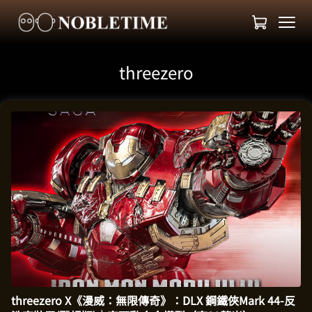
threezero
threezero X《漫威：無限傳奇》：DLX 鋼鐵俠Mark 44-反