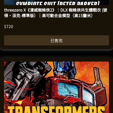
threezero X《漫威蜘蛛俠2》：DLX 蜘蛛俠共生體戰衣 (彼
得·派克-標準版）｜高可動合金模型（高15釐米）
$
720
已售完