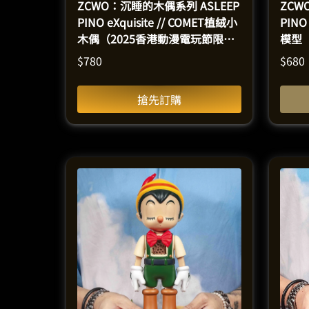
ZCWO：沉睡的木偶系列 ASLEEP
ZCW
PINO eXquisite // COMET植絨小
PINO
木偶（2025香港動漫電玩節限定
模型
版）｜搪膠模型（高33釐米）
$
780
$
680
搶先訂購