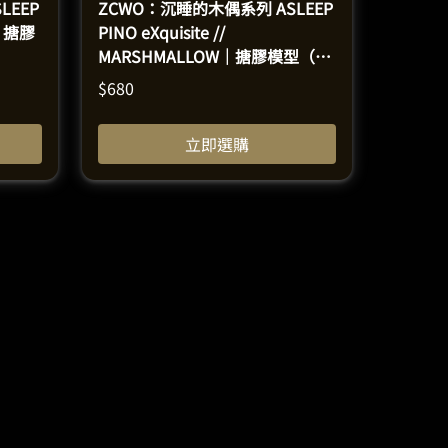
LEEP
ZCWO：沉睡的木偶系列 ASLEEP
S｜搪膠
PINO eXquisite //
MARSHMALLOW｜搪膠模型（高
33釐米）
$
680
立即選購