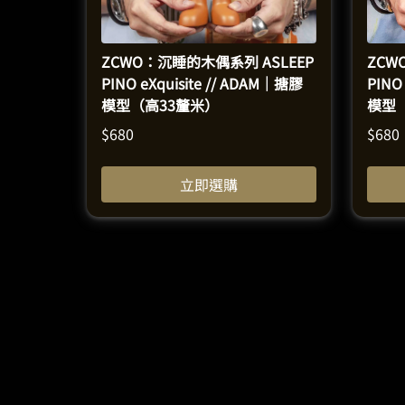
ZCWO：沉睡的木偶系列 ASLEEP
ZCW
PINO eXquisite // ADAM｜搪膠
PINO
模型（高33釐米）
模型
$
680
$
680
立即選購