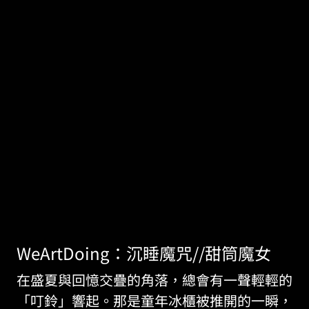
WeArtDoing：沉睡魔咒//甜筒魔女
在盛夏與回憶交疊的角落，總會有一聲輕輕的
「叮鈴」響起。那是童年冰櫃被推開的一瞬，