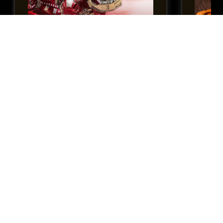
threezero X《漫威：無限傳奇》：
WeArtD
DLX 鋼鐵俠Mark 44-反浩克裝甲(戰損
飄香麻辣
版)｜高可動合金模型（高30釐米）
$
2,550
$
1,590
搶先訂購
優質生活
瀏覽更多