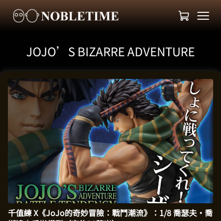
JOJO’S BIZARRE ADVENTURE
千值練 X《JoJo的奇妙冒險：戰鬥潮流》：1/8 喬瑟夫·喬