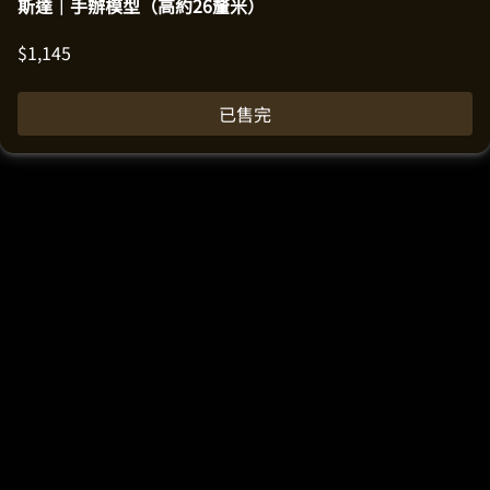
斯達｜手辦模型（高約26釐米）
$
1,145
已售完