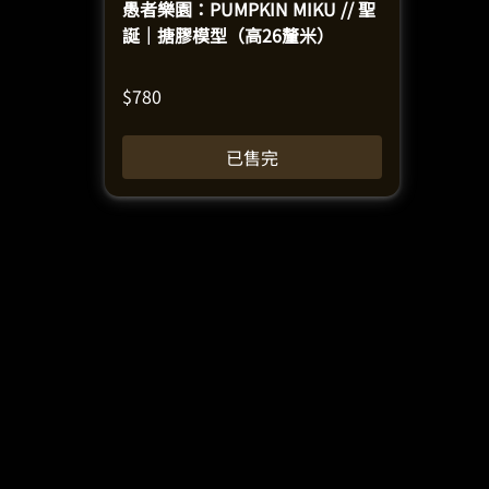
愚者樂園：PUMPKIN MIKU // 聖
誕｜搪膠模型（高26釐米）
$
780
已售完