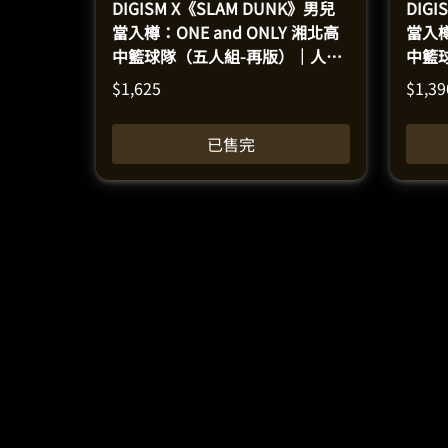
DIGISM X《SLAM DUNK》男兒
DIG
當入樽：ONE and ONLY 湘北高
當入樽
中籃球隊（五人組-再版）｜人偶
中籃
模型套裝（高14.6-17釐米）
15-1
$
1,625
$
1,39
已售完