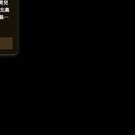
》男兒
湘北高
裝