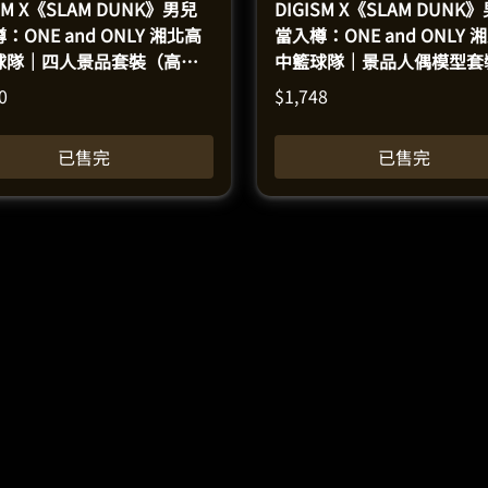
ISM X《SLAM DUNK》男兒
DIGISM X《SLAM DUNK
：ONE and ONLY 湘北高
當入樽：ONE and ONLY 
球隊｜四人景品套裝（高約
中籃球隊｜景品人偶模型套
6.5釐米）
（高約15-17釐米）
0
$
1,748
已售完
已售完