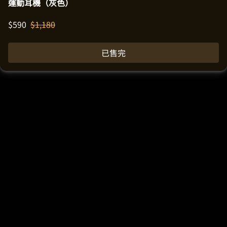
運動耳機（灰色）
$
590
$
1,180
已售完