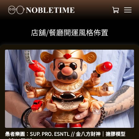
店舖/餐廳開運風格佈置
愚者樂園：SUP. PRO. ESNTL // 金八方財神｜搪膠模型