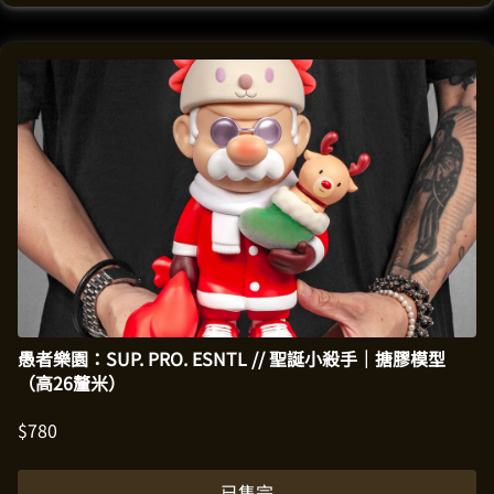
愚者樂園：SUP. PRO. ESNTL // 聖誕小殺手｜搪膠模型
（高26釐米）
$
780
已售完