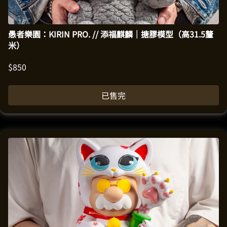
愚者樂園：KIRIN PRO. // 添福麒麟｜搪膠模型（高31.5釐
米）
$
850
已售完