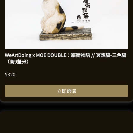
WeArtDoing x MOE DOUBLE：貓街物語 // 冥想貓-三色貓
（高9釐米）
$
320
立即選購