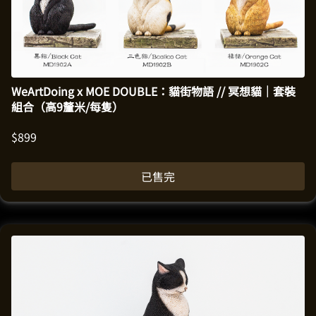
WeArtDoing x MOE DOUBLE：貓街物語 // 冥想貓｜套裝
組合（高9釐米/每隻）
$
899
已售完