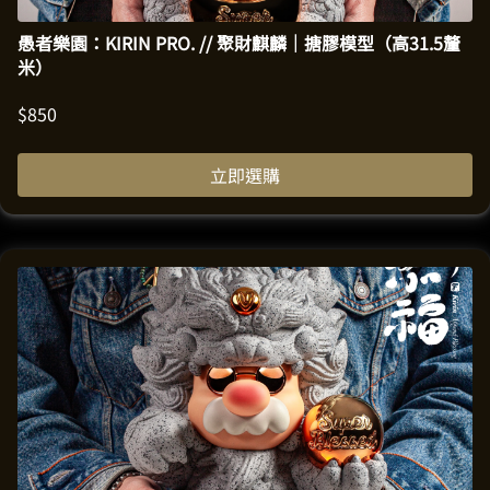
愚者樂園：KIRIN PRO. // 聚財麒麟｜搪膠模型（高31.5釐
米）
$
850
立即選購