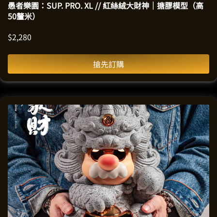
愚者樂園：SUP. PRO. XL // 紅絲絨大財神｜搪膠模型（高
50釐米）
$
2,280
搶先訂購