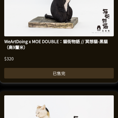
WeArtDoing x MOE DOUBLE：貓街物語 // 冥想貓-黑貓
（高9釐米）
$
320
已售完