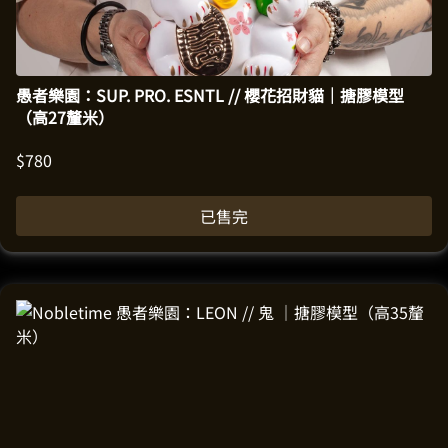
愚者樂園：SUP. PRO. ESNTL // 櫻花招財貓｜搪膠模型
（高27釐米）
$
780
已售完