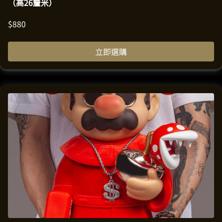
（高26釐米）
$
880
立即選購