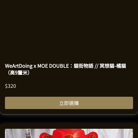
WeArtDoing x MOE DOUBLE：貓街物語 // 冥想貓-橘貓
（高9釐米）
$
320
立即選購