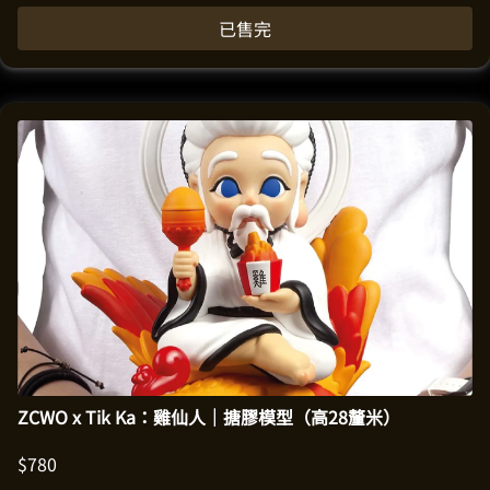
已售完
ZCWO x Tik Ka：雞仙人｜搪膠模型（高28釐米）
$
780