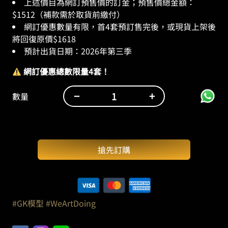
上述價目為網訂預售價的訂金；預售價總金額：
$1512（補款需於取貨前繳付）
網訂優惠數量有限，首4套預訂售完後，或現貨上架後
將回復原價$1618
預計出貨日期：
2026
年第三季
網訂優惠總數限量
4
套！
−
+
數量
WeArtDoing：
X-
RAY
//
搶先訂購
小
菲
菲
（高
23.5
#GK模型
#WeArtDoing
釐
米）