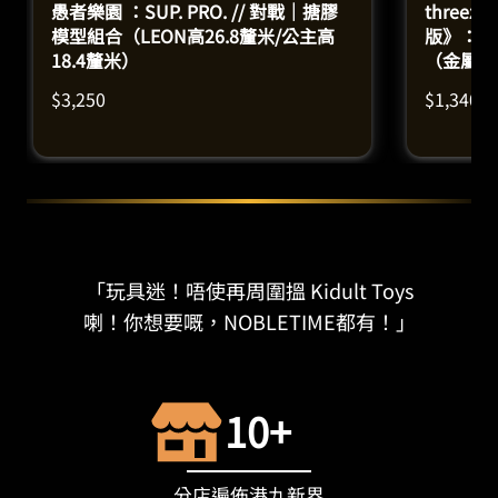
愚者樂園 ：SUP. PRO. // 對戰｜搪膠
three
模型組合（LEON高26.8釐米/公主高
版》：RO
18.4釐米）
（金屬配
25釐米）
$
3,250
$
1,340
「玩具迷！唔使再周圍搵 Kidult Toys
喇！你想要嘅，NOBLETIME都有！」
10+
分店遍佈港九新界