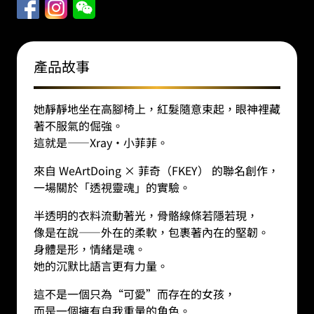
數
量
產品故事
她靜靜地坐在高腳椅上，紅髮隨意束起，眼神裡藏
著不服氣的倔強。
這就是——Xray·小菲菲。
來自 WeArtDoing × 菲奇（FKEY） 的聯名創作，
一場關於「透視靈魂」的實驗。
半透明的衣料流動著光，骨骼線條若隱若現，
像是在說——外在的柔軟，包裹著內在的堅韌。
身體是形，情緒是魂。
她的沉默比語言更有力量。
這不是一個只為“可愛”而存在的女孩，
而是一個擁有自我重量的角色。