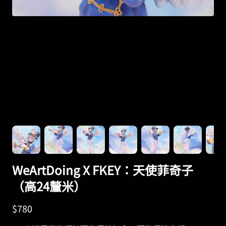
WeArtDoing X FKEY：天使菲奇子
（高24釐米）
$
780