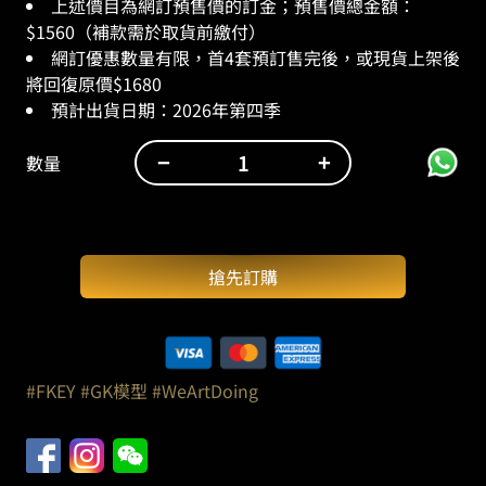
上述價目為網訂預售價的訂金；預售價總金額：
$1560（補款需於取貨前繳付）
網訂優惠數量有限，首4套預訂售完後，或現貨上架後
將回復原價$1680
預計出貨日期：
2026
年第四季
−
+
數量
WeArtDoing
X
FKEY：
天
搶先訂購
使
菲
奇
子
（高
#FKEY
#GK模型
#WeArtDoing
24
釐
米）