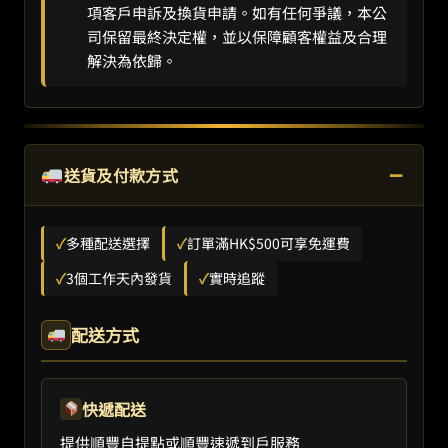
項客戶申訴及換貨申請。如有任何爭議，本公
司保留最終決定權，並以保障顧客權益及合理
解決為依歸。
−
送貨及付款方式
✓
多種配送選擇
✓
訂單滿HK$500可享免運費
✓
3個工作天內發貨
✓
實時追蹤
配送方式
快遞配送
提供順豐自提點或順豐速遞到戶服務