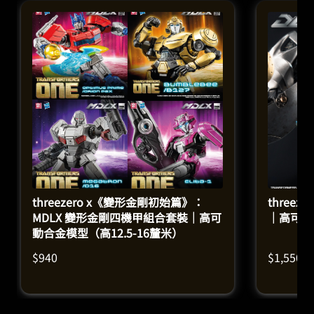
threezero x《變形金剛初始篇》：
threez
MDLX 變形金剛四機甲組合套裝｜高可
｜高可動
動合金模型（高12.5-16釐米）
$
940
$
1,550