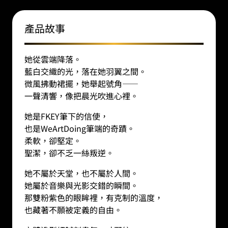
數
量
產品故事
她從雲端降落。
藍白交織的光，落在她羽翼之間。
微風拂動裙擺，她舉起號角——
一聲清響，像把晨光吹進心裡。
她是FKEY筆下的信使，
也是WeArtDoing筆端的奇蹟。
柔軟，卻堅定。
聖潔，卻不乏一絲叛逆。
她不屬於天堂，也不屬於人間。
她屬於音樂與光影交錯的瞬間。
那雙粉紫色的眼眸裡，有克制的溫度，
也藏著不願被定義的自由。