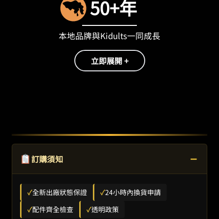
50+年
本地品牌與Kidults一同成長
立即展開 +
−
訂購須知
✓
全新出廠狀態保證
✓
24小時內換貨申請
✓
配件齊全檢查
✓
透明政策