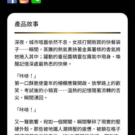
苔
（高
11.8
產品故事
釐
米）
深夜，城市喧囂依然不息，女孩打開剛買的快餐袋
數
子——瞬間，蒸騰的熱氣裹挾著金黃薯條的香氣將
量
她捲入其中；躍動的番茄醬精靈在霧氣中現身，喚
醒記憶深處最熟悉的快樂。
「咔哧！」
第一口酥脆使童年的柵欄應聲開啟。放學路上的歡
笑、考試後的小犒賞……溫熱的記憶隨著流轉的舌
尖，瞬間湧回。
「咔哧！」
又一聲脆響，宛如一個開關，瞬間擊碎了現實的堅
硬外殼。那些被地鐵人潮擠壓的疲憊、被鎖在格子