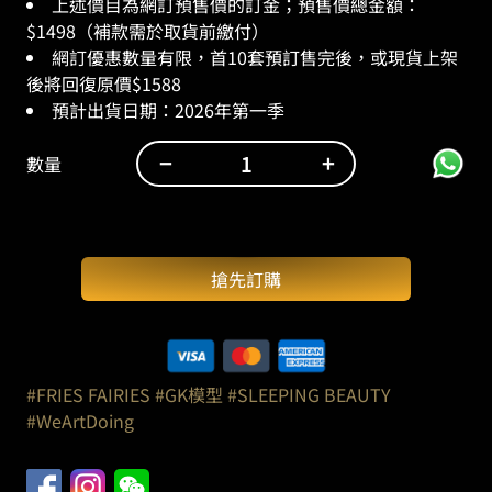
上述價目為網訂預售價的訂金；預售價總金額：
$1498（補款需於取貨前繳付）
網訂優惠數量有限，首10套預訂售完後，或現貨上架
後將回復原價$1588
預計出貨日期：
2026
年第一季
−
+
數量
WeArtDoing：
沉
睡
魔
搶先訂購
咒
//
薯
條
少
#FRIES FAIRIES
#GK模型
#SLEEPING BEAUTY
女-
#WeArtDoing
芥
末
海