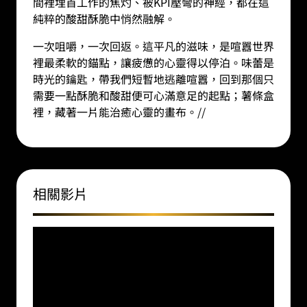
間裡埋首工作的焦灼、被KPI壓彎的神經，都在這
純粹的酸甜酥脆中悄然融解。
一次咀嚼，一次回返。這平凡的滋味，是喧囂世界
裡最柔軟的錨點，讓疲憊的心靈得以停泊。味蕾是
時光的鑰匙，帶我們短暫地逃離喧囂，回到那個只
需要一點酥脆和酸甜便可心滿意足的起點；薯條盒
裡，藏著一片能治癒心靈的畫布。
//
相關影片