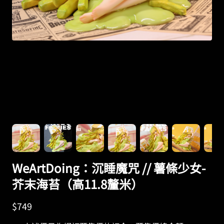
WeArtDoing：沉睡魔咒 // 薯條少女-
芥末海苔（高11.8釐米）
$
749