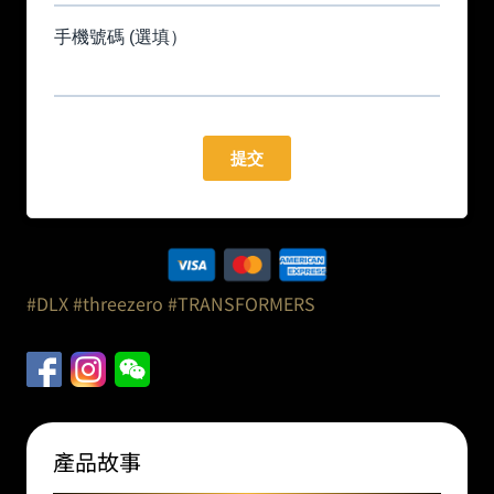
#DLX
#threezero
#TRANSFORMERS
產品故事