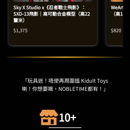
Sky X Studio x《忍者戰士飛影》：
WeArtDo
SXD-13飛影｜高可動合金模型（高22
（高14
釐米）
$
1,375
$
820
「玩具迷！唔使再周圍搵 Kidult Toys
喇！你想要嘅，NOBLETIME都有！」
10+