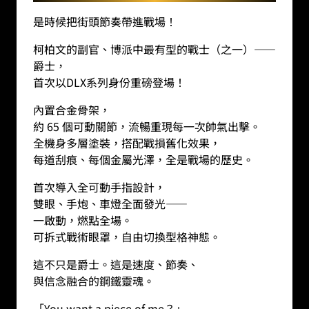
是時候把街頭節奏帶進戰場！
柯柏文的副官、博派中最有型的戰士（之一）——
爵士，
首次以DLX系列身份重磅登場！
內置合金骨架，
約 65 個可動關節，流暢重現每一次帥氣出擊。
全機身多層塗裝，搭配戰損舊化效果，
每道刮痕、每個金屬光澤，全是戰場的歷史。
首次導入全可動手指設計，
雙眼、手炮、車燈全面發光——
一啟動，燃點全場。
可拆式戰術眼罩，自由切換型格神態。
這不只是爵士。這是速度、節奏、
與信念融合的鋼鐵靈魂。
「
You want a piece of me
？」