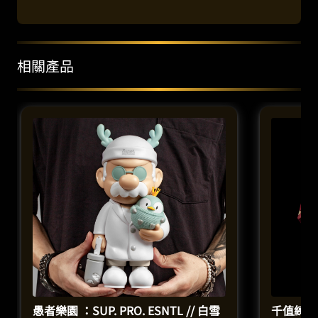
相關產品
愚者樂園 ：SUP. PRO. ESNTL // 白雪
千值練 