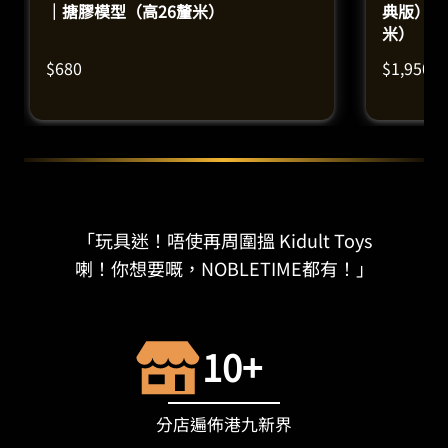
｜搪膠模型（高26釐米）
典版）｜
米）
$
680
$
1,950
「玩具迷！唔使再周圍搵 Kidult Toys
喇！你想要嘅，NOBLETIME都有！」
10+
分店遍佈港九新界