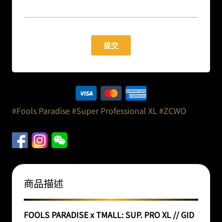
#Fools Paradise
#Super Professional XL
#ZCWO
商品描述
FOOLS PARADISE x TMALL: SUP. PRO XL // GID