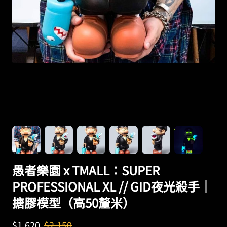
愚者樂園 x TMALL：SUPER
PROFESSIONAL XL // GID夜光殺手｜
搪膠模型（高50釐米）
$
1,620
$
2,150