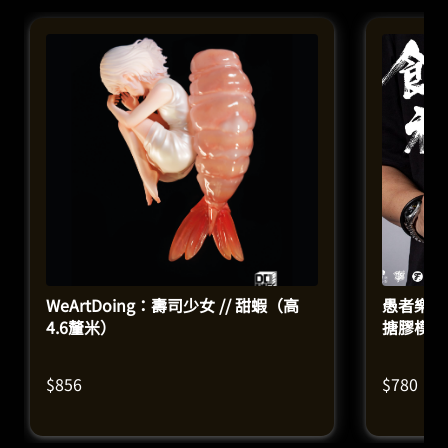
WeArtDoing：壽司少女 // 甜蝦（高
愚者樂園
4.6釐米）
搪膠模型
$
856
$
780