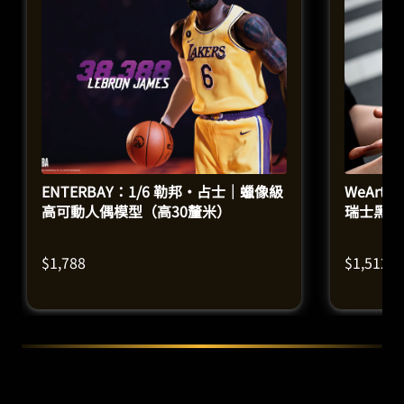
ENTERBAY：1/6 勒邦·占士｜蠟像級
WeArtD
高可動人偶模型（高30釐米）
瑞士黑巧
$
1,788
$
1,512