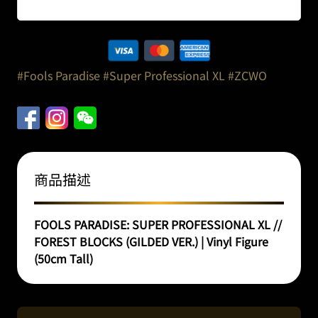
#Fools Paradise
#Super Professional XL
#ZCWO
商品描述
FOOLS PARADISE: SUPER PROFESSIONAL XL //
FOREST BLOCKS (GILDED VER.) | Vinyl Figure
(50cm Tall)