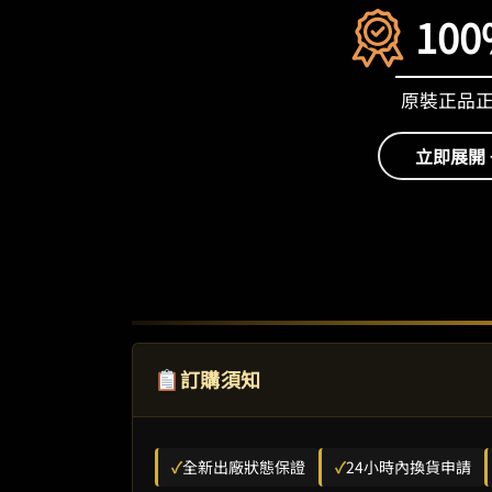
100
原裝正品
立即展開 
訂購須知
✓
全新出廠狀態保證
✓
24小時內換貨申請