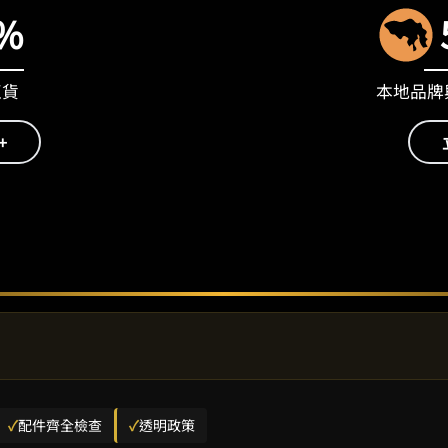
%
正貨
本地品牌與
+
✓
配件齊全檢查
✓
透明政策