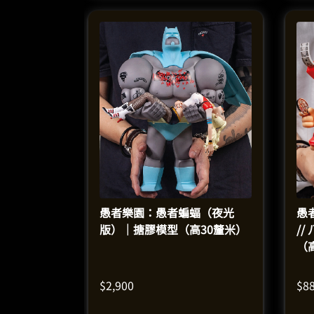
愚者樂園：愚者蝙蝠（夜光
愚者
版）｜搪膠模型（高30釐米）
/
（
$
2,900
$
8