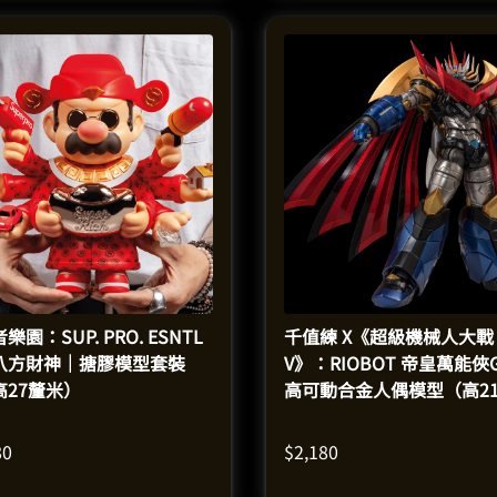
樂園：SUP. PRO. ESNTL
千值練 X《超級機械人大戰
/ 八方財神｜搪膠模型套裝
V》：RIOBOT 帝皇萬能俠
高27釐米）
高可動合金人偶模型（高2
米）
80
$
2,180