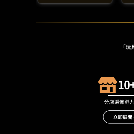
「玩具
10
分店遍佈港
立即展開 