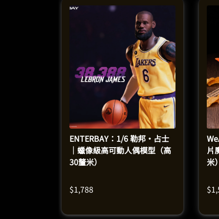
ENTERBAY：1/6 勒邦·占士
We
｜蠟像級高可動人偶模型（高
片
30釐米）
米
$
1,788
$
1