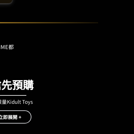
IME都
搶先預購
Kidult Toys
立即展開 +