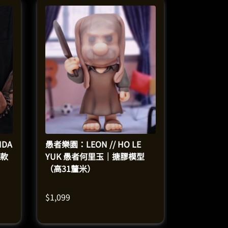
DA
愚者樂園：LEON // HO LE
年款
YUK 愚者何里玉｜搪膠模型
（高31釐米）
$
1,099