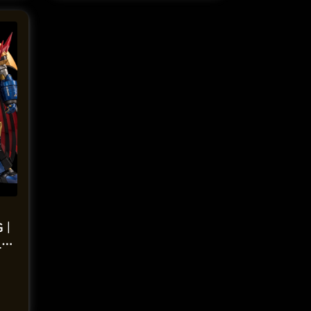
G｜
1釐