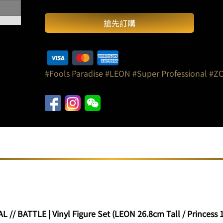
園
搶先訂購
：
SUP.
PRO.
//
對
#Fools Paradise
#LEON
#Super Professional
#Z
戰
｜
搪
膠
模
型
組
合
（LEON
高
26.8
 BATTLE | Vinyl Figure Set (LEON 26.8cm Tall / Princess 1
釐