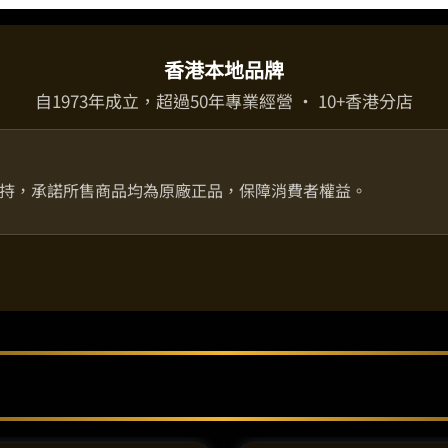
米/
公
主
香港本地品牌
高
自1973年成立，超過50年專業經營 · 10+香港分店
18.4
釐
米）
數
持，承諾所售商品均為原廠正品，保障消費者權益。
量