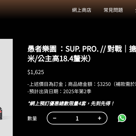
網上商店
常見問題
愚者樂園 ：SUP. PRO. // 對戰
米/公主高18.4釐米）
$
1,625
-上述價目為訂金；商品總金額：$3250（補款需
-預計出貨日期：2025年第2季
*
網上預訂優惠總數限量4套，先到先得！
−
+
數量
愚
者
樂