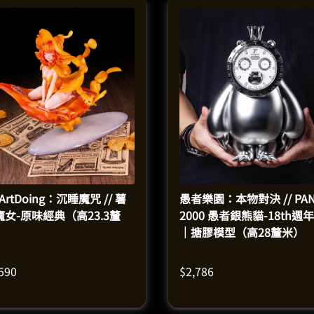
ArtDoing：沉睡魔咒 // 薯
愚者樂園：本物對決 // PAN
魔女-原味經典（高23.3釐
2000 愚者銀熊貓-18th週
）
｜搪膠模型（高28釐米）
,590
$
2,786