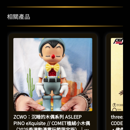
相關產品
ZCWO：沉睡的木偶系列 ASLEEP
threez
PINO eXquisite // COMET植絨小木偶
CODE: W
（2025香港動漫電玩節限定版）｜搪
·佛傑（