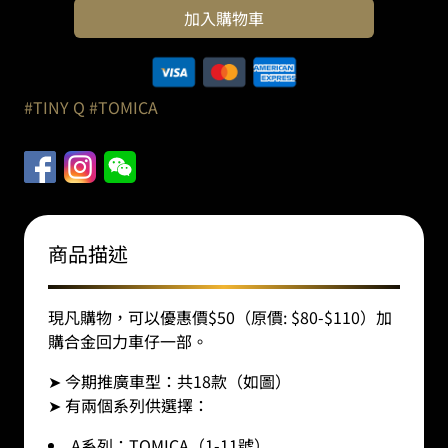
TOMICA
加入購物車
/
TINY
Q
合
#TINY Q
#TOMICA
金
回
力
車
仔
｜
商品描述
隨
機
發
現凡購物，可以優惠價$50（原價: $80-$110）加
貨
購合金回力車仔一部。
數
➤ 今期推廣車型：共18款（如圖）
量
➤ 有兩個系列供選擇：
A系列：TOMICA（1-11號）