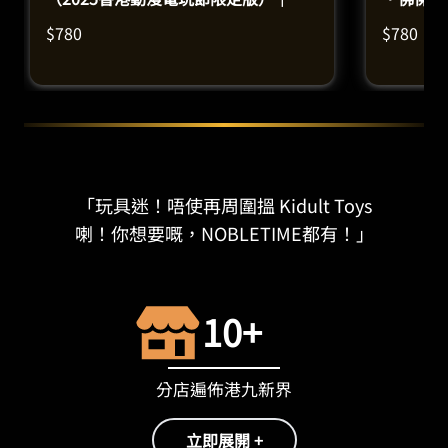
膠模型（高33釐米）
模型（高1
$
780
$
780
「玩具迷！唔使再周圍搵 Kidult Toys
喇！你想要嘅，NOBLETIME都有！」
10+
分店遍佈港九新界
立即展開 +