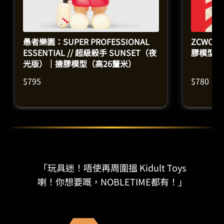
愚者樂園：SUPER PROFESSIONAL
ZCWO 
ESSENTIAL // 超級殺手 SUNSET（夜
膠模型（
光版）｜搪膠模型（高26釐米）
$
795
$
780
「玩具迷！唔使再周圍搵 Kidult Toys
喇！你想要嘅，NOBLETIME都有！」