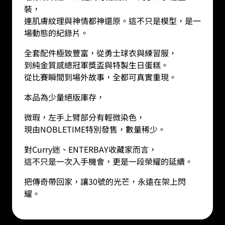
裝，
連肌膚紋理與神情都神還原。這不只是模型，是一
場動態的紀錄片。
全套配件極致豐富，從勇士球衣與練習服，
到純金質感總冠軍獎盃與特製生日蛋糕。
從比賽瞬間到場外故事，全都可真實重現。
本品為少量絕版庫存，
微瑕，左手上臂部分有輕微染色，
現由NOBLETIME特別發售，數量稀少。
對Curry迷、ENTERBAY收藏家而言，
這不只是一次入手機會，更是一段榮耀的延續。
把傳奇帶回家，讓
30
號的光芒，永遠在架上閃
耀。