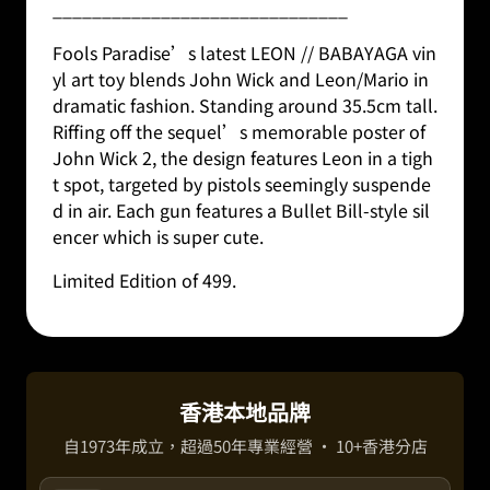
______________________________
Fools Paradise’s latest LEON // BABAYAGA vin
yl art toy blends John Wick and Leon/Mario in
dramatic fashion. Standing around 35.5cm tall.
Riffing off the sequel’s memorable poster of
John Wick 2, the design features Leon in a tigh
t spot, targeted by pistols seemingly suspende
d in air. Each gun features a Bullet Bill-style sil
encer which is super cute.
Limited Edition of 499.
香港本地品牌
自1973年成立，超過50年專業經營 · 10+香港分店