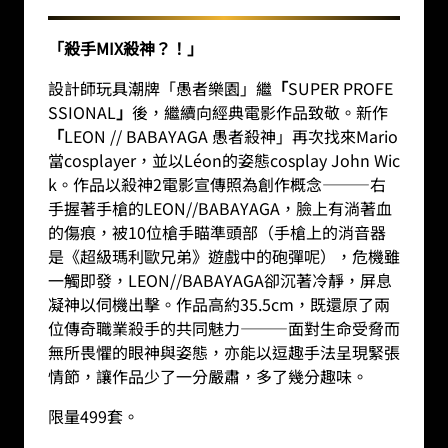
「殺手MIX殺神？！」
設計師玩具潮牌「愚者樂園」繼
「
SUPER PROFE
SSIONAL
」
後，繼續向經典電影作品致敬。新作
「
LEON // BABAYAGA 愚者殺神」再次找來Mario
當cosplayer，並以Léon的姿態cosplay John Wic
k。作品以殺神2電影宣傳照為創作概念———右
手握著手槍的LEON//BABAYAGA，臉上有淌著血
的傷痕，被10位槍手瞄準頭部（手槍上的消音器
是《超級瑪利歐兄弟》遊戲中的砲彈呢），危機雖
一觸即發，LEON//BABAYAGA卻沉著冷靜，屏息
凝神以伺機出擊。作品高約35.5cm，既還原了兩
位傳奇職業殺手的共同魅力———面對生命受脅而
無所畏懼的眼神與姿態，亦能以逗趣手法呈現緊張
情節，讓作品少了一分嚴肅，多了幾分趣味。
限量499套。