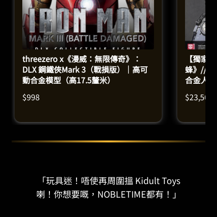
threezero x《漫威：無限傳奇》：
【獨家】Y
DLX 鋼鐵俠Mark 3（戰損版）｜高可
蜂》// 
動合金模型（高17.5釐米）
合金人偶
$
998
$
23,500
「玩具迷！唔使再周圍搵 Kidult Toys
喇！你想要嘅，NOBLETIME都有！」