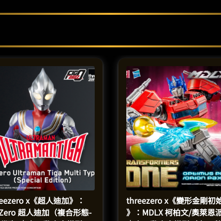
reezero x《超人迪加》：
threezero x《變形金剛初
gZero 超人迪加（複合形態-
》：MDLX 柯柏文/奧萊恩