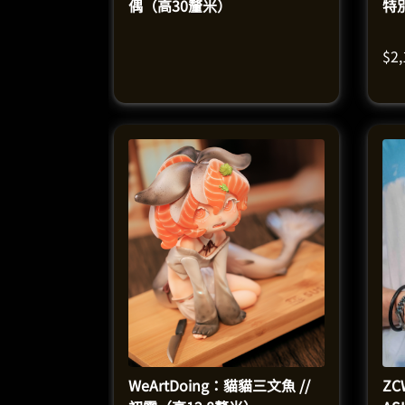
偶（高30釐米）
特
（
$
2
WeArtDoing：貓貓三文魚 //
Z