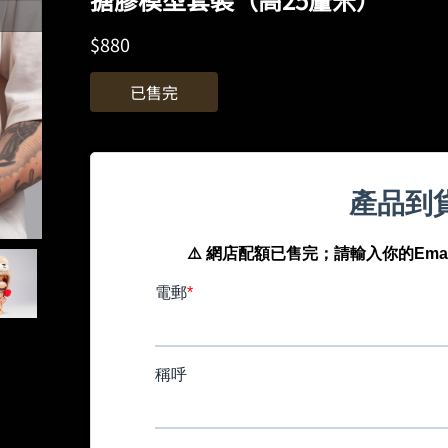
$
880
已售完