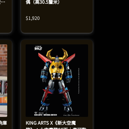
釐
偶（高30.5釐米）
$
1,920
格納庫
KING ARTS X《新大空魔