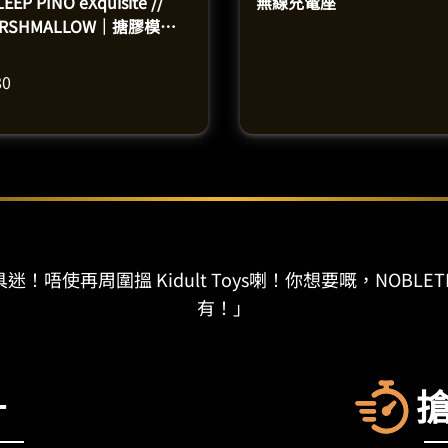
EEP PINO eXquisite //
無線充電座
ARSHMALLOW｜搪膠模型
高33釐米）
80
迷！唔使再周圍搵 Kidult Toys喇！你想要嘅，NOBLET
有！」
+