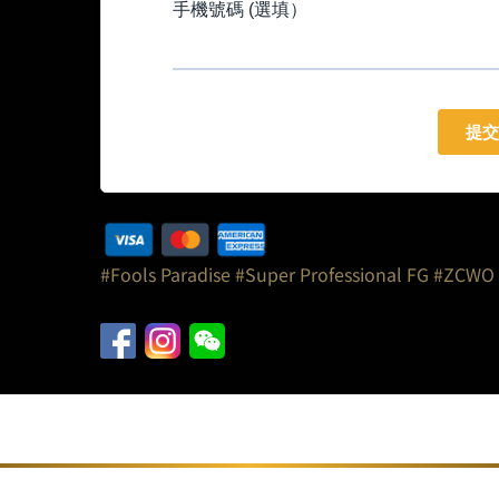
#Fools Paradise
#Super Professional FG
#ZCWO