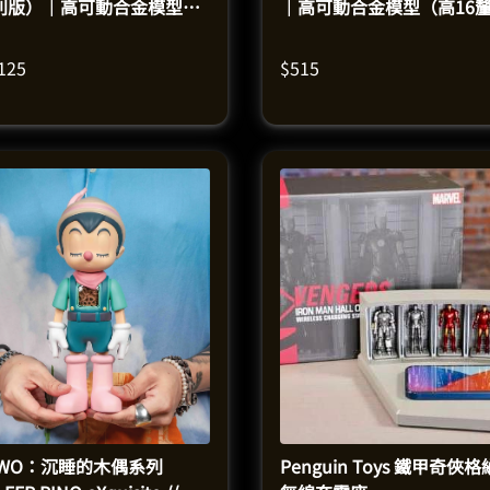
別版）｜高可動合金模型
｜高可動合金模型（高16
高32釐米）
米）
,125
$
515
CWO：沉睡的木偶系列
Penguin Toys 鐵甲奇俠