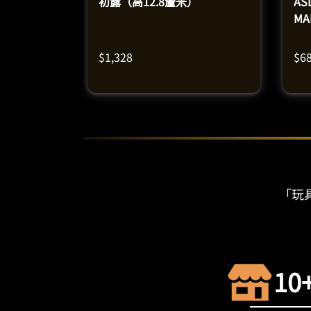
初露（高12.8釐米）
ASL
M
（
$
1,328
$
6
「玩具
10