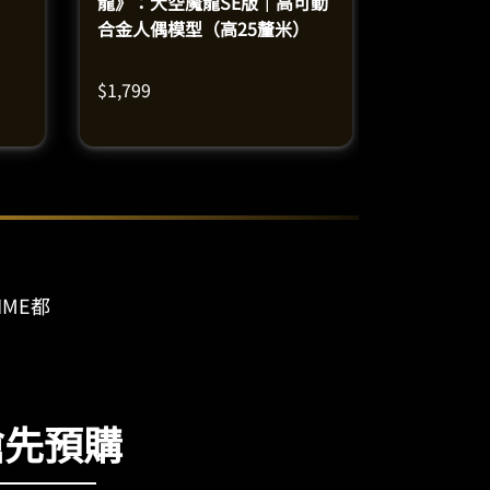
龍》：大空魔龍SE版｜高可動
合金人偶模型（高25釐米）
$
1,799
IME都
搶先預購