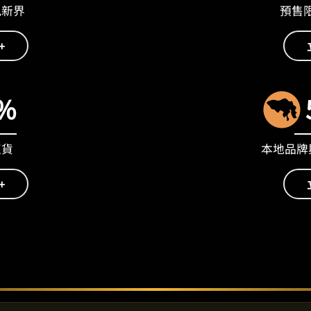
九新界
預售限量
+
%
正貨
本地品牌與
+