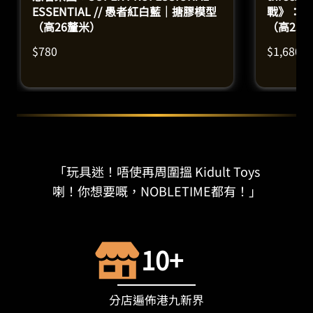
ESSENTIAL // 愚者紅白藍｜搪膠模型
戰》：D
（高26釐米）
（高25.
$
780
$
1,680
「玩具迷！唔使再周圍搵 Kidult Toys
喇！你想要嘅，NOBLETIME都有！」
10+
分店遍佈港九新界