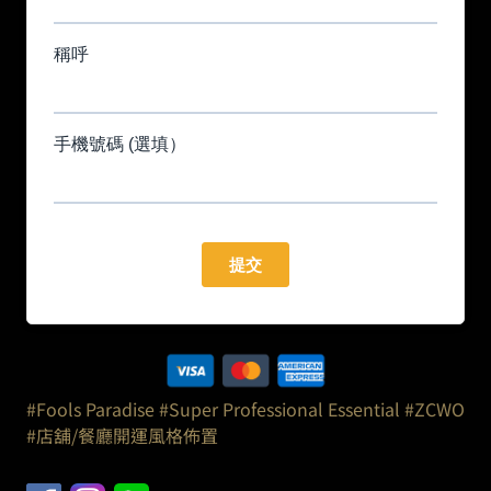
#Fools Paradise
#Super Professional Essential
#ZCWO
#店舖/餐廳開運風格佈置