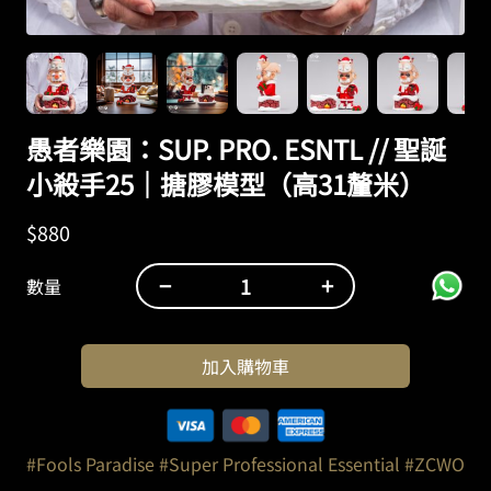
愚者樂園：SUP. PRO. ESNTL // 聖誕
小殺手25｜搪膠模型（高31釐米）
$
880
−
+
數量
愚
者
樂
加入購物車
園：
SUP.
PRO.
ESNTL
#Fools Paradise
#Super Professional Essential
#ZCWO
//