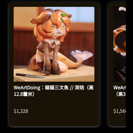
WeArtDoing：貓貓三文魚 // 深焙（高
WeArtD
12.8釐米）
（高31.
$
1,328
$
1,560