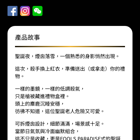
聖
誕
小
殺
手
產品故事
25
｜
聖誕夜，煙囪落雪，一個熟悉的身影悄然出現。
搪
膠
這次，殺手換上紅衣，準備送出（或拿走）你的禮
模
物。
型
（高
一樣的墨鏡，一樣的低調殺氣，
31
只是槍被藏進禮物盒裡。
釐
頭上的麋鹿沉睡安穩，
米）
彷彿不知道，這位聖誕老人危險又可愛。
數
可拆煙囪設計，細節滿滿，場景感十足。
量
當節日氣氛與冷面幽默組合，
這不只是收藏，更是FOOLS PARADISE式的聖誕