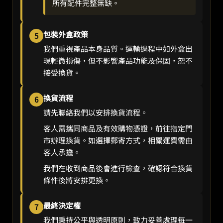
所有配件完整無缺。
包裝外盒政策
5
我們重視產品本身品質。運輸過程中如外盒出
現輕微損傷，但不影響產品功能及保固，恕不
接受換貨。
換貨流程
6
請先聯絡我們以安排換貨流程。
客人需攜同商品及有效購物憑證，前往指定門
市辦理換貨。如選擇郵寄方式，相關運費需由
客人承擔。
我們在收到商品後會進行檢查，確認符合換貨
條件後將安排更換。
最終決定權
7
我們秉持公平與透明原則，致力妥善處理每一