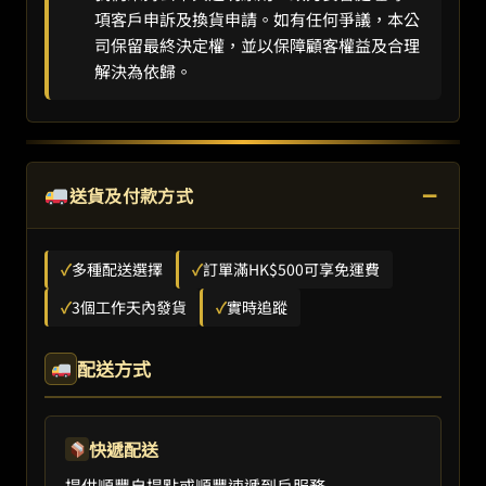
項客戶申訴及換貨申請。如有任何爭議，本公
司保留最終決定權，並以保障顧客權益及合理
解決為依歸。
−
送貨及付款方式
✓
多種配送選擇
✓
訂單滿HK$500可享免運費
✓
3個工作天內發貨
✓
實時追蹤
配送方式
快遞配送
提供順豐自提點或順豐速遞到戶服務