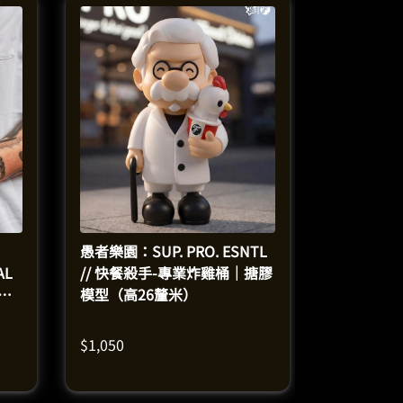
愚者樂園：SUP. PRO. ESNTL
AL
// 快餐殺手-專業炸雞桶｜搪膠
（高
模型（高26釐米）
$
1,050