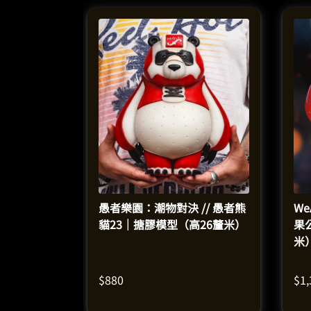
愚者樂園：潮物對決 // 愚者熊
We
貓23｜搪膠模型（高26釐米）
果
米
$
880
$
1