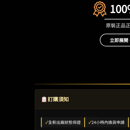
100
原裝正品
立即展開 
訂購須知
✓
全新出廠狀態保證
✓
24小時內換貨申請