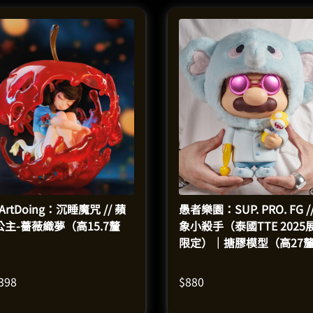
ArtDoing：沉睡魔咒 // 蘋
愚者樂園：SUP. PRO. FG /
公主-薔薇織夢（高15.7釐
象小殺手（泰國TTE 2025
）
限定）｜搪膠模型（高27
米）
,398
$
880