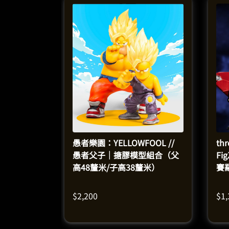
愚者樂園：YELLOWFOOL //
th
愚者父子｜搪膠模型組合（父
Fi
高48釐米/子高38釐米）
賽
人
$
2,200
$
1