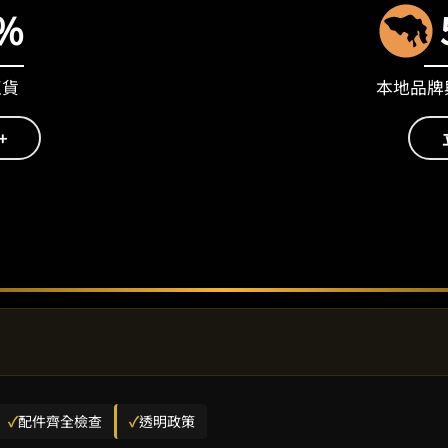
%
正貨
本地品牌與
+
✓
配件齊全檢查
✓
透明政策