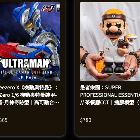
reezero X《機動奧特曼》：
愚者樂園：SUPER
gZero 1/6 機動奥特曼裝甲-
PROFESSIONAL ESSENTI
羅-月神奇跡型｜高可動合金
// 茶餐廳CCT｜搪膠模型
偶模型（高31.5釐米）
26釐米）
,365
$
780