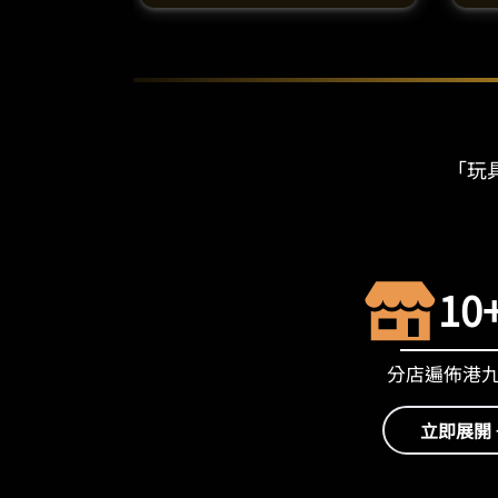
「玩具
10
分店遍佈港
立即展開 