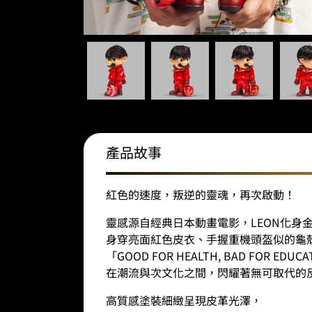
產品故事
紅色的速度，叛逆的靈魂，再次啟動！
靈感源自經典日本動畫電影，LEON化身
身穿亮面紅色皮衣、手握重機頭盔似的龜
「GOOD FOR HEALTH, BAD FOR EDUC
在潮流與次文化之間，閃耀著無可取代的
高質感塗裝細緻呈現皮革光澤，