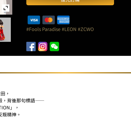
//
愚
者
金
#Fools Paradise
#LEON
#ZCWO
田
｜
搪
膠
模
型
（高
33.2
釐
金田，
米）
殼，背後那句標語——
數
ATION」，
量
反叛精神。