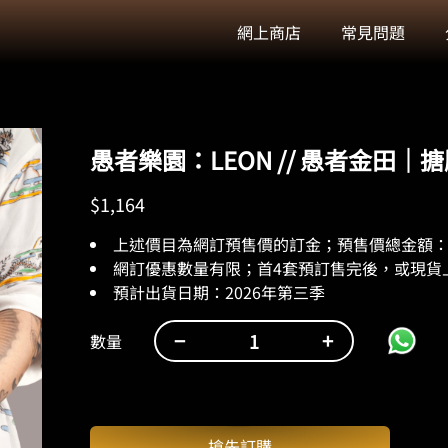
網上商店
常見問題
愚者樂園：LEON // 愚者金田｜
$
1,164
上述價目為網訂預售價的訂金；預售價總金額：$
網訂優惠數量有限；首4套預訂售完後，或現貨
預計出貨日期：
2026
年第三季
−
+
數量
愚
者
樂
園：
搶先訂購
LEON