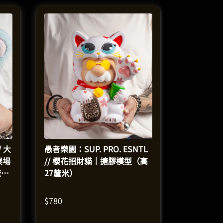
/ 大
愚者樂園：SUP. PRO. ESNTL
展場
// 櫻花招財貓｜搪膠模型（高
釐
27釐米）
$
780