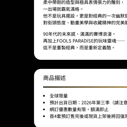
柔中帶剛的造型與極具表情張力的雕刻，
一出場就霸氣滿格。
他不是玩具擺設，更是對經典的一次幽默
對街頭態度、動畫美學與收藏精神的完美
90
年代的未來感、滿滿的賽博浪漫，
再加上
FOOLS PARADISE
的玩味靈魂
——
這不是重製經典，而是重新定義酷。
商品描述
全球限量
預計出貨日期：2026年第三季（請
網訂優惠數量有限，額滿即止
首
4
套預訂售完後或現貨上架後將回復