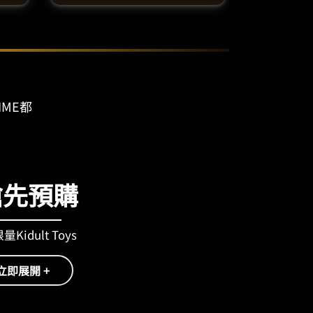
IME都
搶先預購
Kidult Toys
立即展開 +