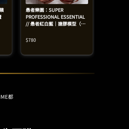
 蘋
愚者樂園：SUPER
釐
PROFESSIONAL ESSENTIAL
// 愚者紅白藍｜搪膠模型（高
26釐米）
$
780
IME都