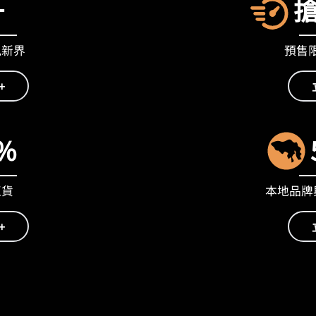
+
九新界
預售限量
+
%
正貨
本地品牌與
+