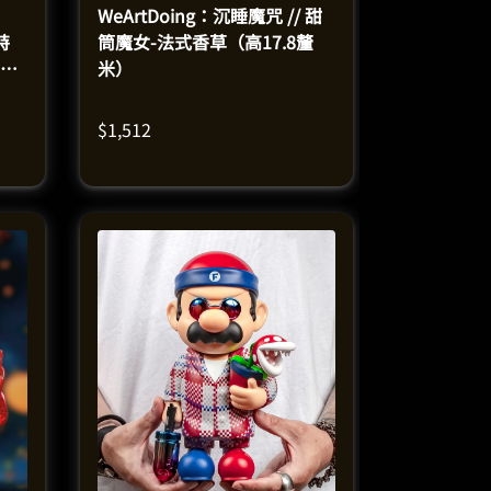
WeArtDoing：沉睡魔咒 // 甜
特
筒魔女-法式香草（高17.8釐
19
米）
$
1,512