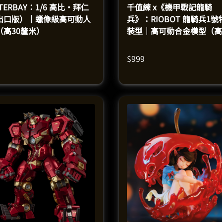
TERBAY：1/6 高比·拜仁
千值練 x《機甲戰記龍騎
出口版）｜蠟像級高可動人
兵》：RIOBOT 龍騎兵1號
（高30釐米）
裝型｜高可動合金模型（高
釐米）
$
999