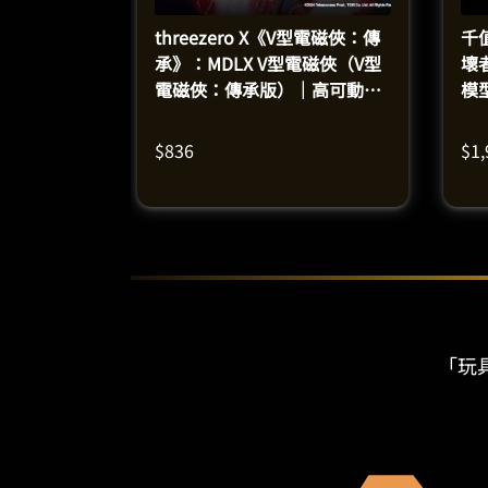
threezero X《V型電磁俠：傳
千
承》：MDLX V型電磁俠（V型
壞
電磁俠：傳承版）｜高可動合
模
金模型（高15釐米）
$
836
$
1
「玩具