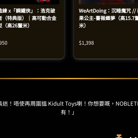
值練 x「鋼鐵俠」：浩克破
WeArtDoing：沉睡魔咒 //
者（特典版）｜高可動合金
果公主-薔薇織夢（高15.7
型（高26釐米）
米）
,950
$
1,398
迷！唔使再周圍搵 Kidult Toys喇！你想要嘅，NOBLET
有！」